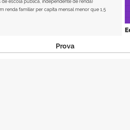
s de escola pública, independente de renda)
com renda familiar per capita mensal menor que 1,5
E
Prova