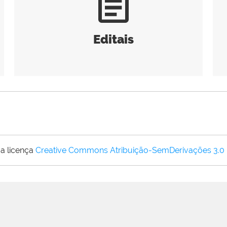
article
Editais
a licença
Creative Commons Atribuição-SemDerivações 3.0