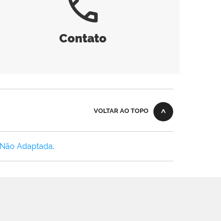
call
Contato
VOLTAR AO TOPO
 Não Adaptada
.