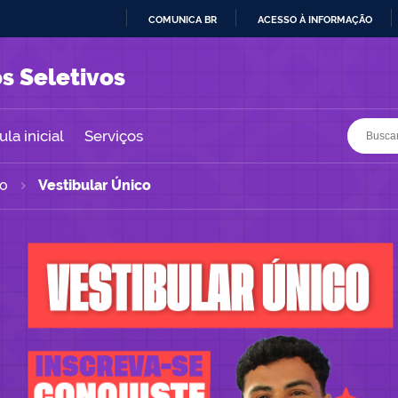
COMUNICA BR
ACESSO À INFORMAÇÃO
IR
PARA
s Seletivos
O
CONTEÚDO
Busca
Busca
la inicial
Serviços
co
Vestibular Único