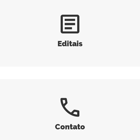
article
Editais
call
Contato