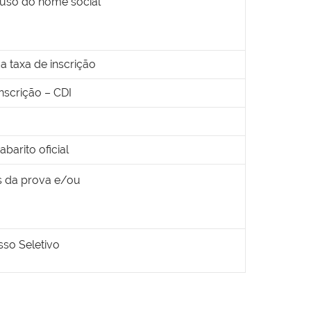
 uso do nome social
 taxa de inscrição
nscrição – CDI
barito oficial
s da prova e/ou
sso Seletivo