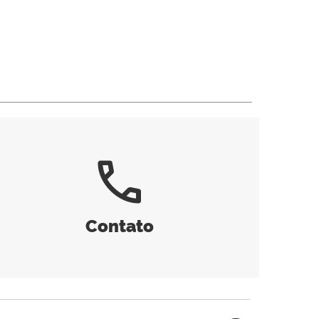
call
Contato