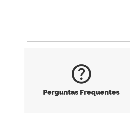
help_outline
Perguntas Frequentes