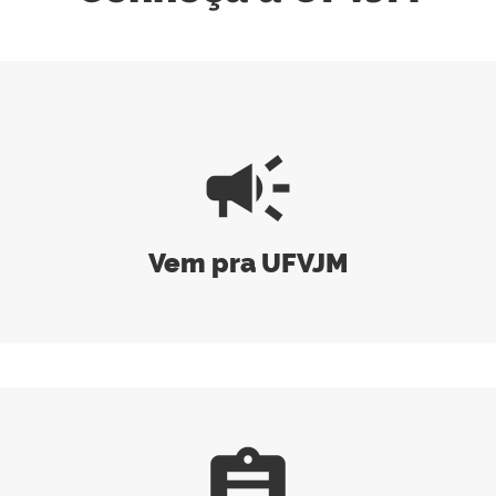
campaign
Vem pra UFVJM
assignment