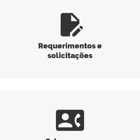
edit_document
Requerimentos e
solicitações
contact_phone