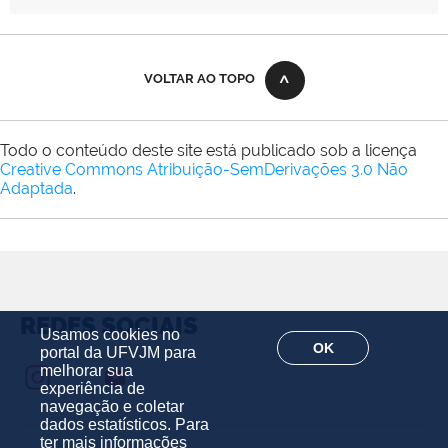
VOLTAR AO TOPO
Todo o conteúdo deste site está publicado sob a licença
Creative Commons Atribuição-SemDerivações 3.0 Não
Adaptada
.
REDES SOCIAIS
Usamos cookies no
OK
portal da UFVJM para
melhorar sua
experiência de
navegação e coletar
dados estatísticos. Para
ter mais informações