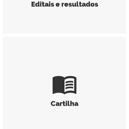
Editais e resultados
menu_book
Cartilha