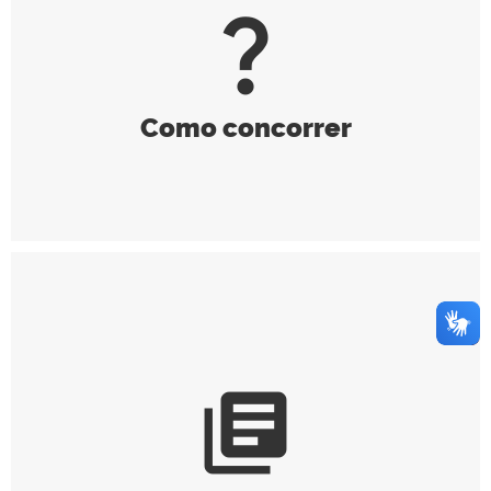
question_mark
Como concorrer
library_books