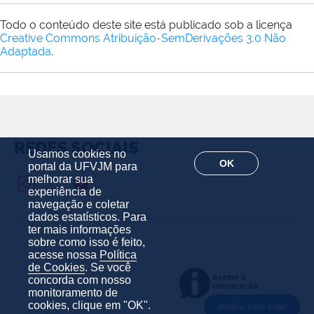
Todo o conteúdo deste site está publicado sob a licença
Creative Commons Atribuição-SemDerivações 3.0 Não
Adaptada
.
REDES SOCIAIS
Usamos cookies no
OK
portal da UFVJM para
melhorar sua
experiência de
navegação e coletar
dados estatísticos. Para
ter mais informações
sobre como isso é feito,
acesse nossa
Política
de Cookies
. Se você
concorda com nosso
monitoramento de
cookies, clique em "OK".
Avalie este site!