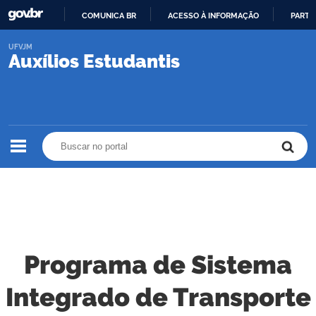
COMUNICA BR
ACESSO À INFORMAÇÃO
PARTI
IR
UFVJM
PARA
Auxílios Estudantis
O
CONTEÚDO
Buscar no portal
Buscar no portal
Programa de Sistema
Integrado de Transporte