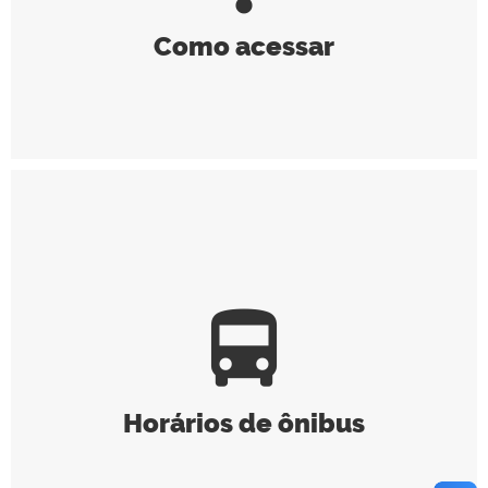
Como acessar
directions_bus
Horários de ônibus