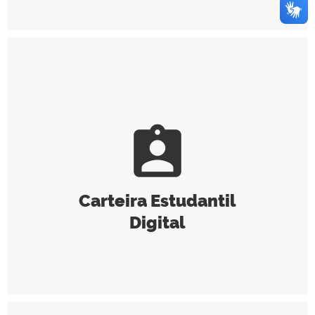
assignment_ind
Carteira Estudantil
Digital