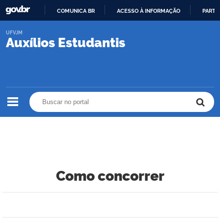
COMUNICA BR
ACESSO À INFORMAÇÃO
PARTI
IR
UFVJM
PARA
Auxílios Estudantis
O
CONTEÚDO
Buscar no portal
Buscar no portal
Como concorrer