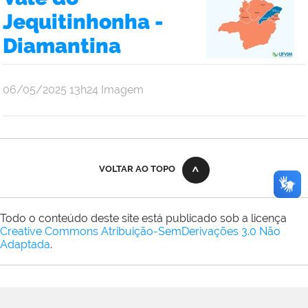
Jequitinhonha -
Diamantina
publicado
06/05/2025
13h24
Imagem
VOLTAR AO TOPO
Todo o conteúdo deste site está publicado sob a licença
Creative Commons Atribuição-SemDerivações 3.0 Não
Adaptada
.