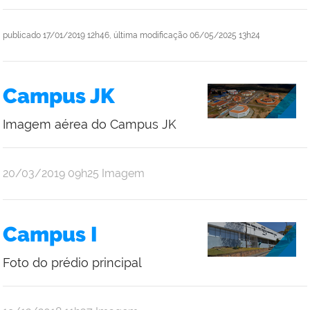
publicado
17/01/2019 12h46,
última modificação
06/05/2025 13h24
Campus JK
Imagem aérea do Campus JK
publicado
20/03/2019
09h25
Imagem
Campus I
Foto do prédio principal