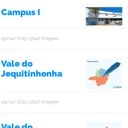
Campus I
publicado
29/04/2025
13h42
Imagem
Vale do
Jequitinhonha
publicado
29/04/2025
13h27
Imagem
Vale do