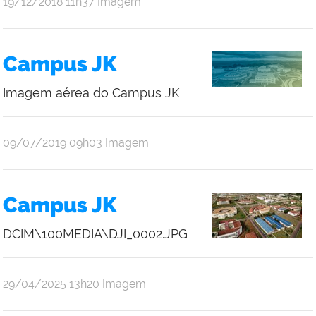
publicado
19/12/2018
11h37
Imagem
Campus JK
Imagem aérea do Campus JK
publicado
09/07/2019
09h03
Imagem
Campus JK
DCIM\100MEDIA\DJI_0002.JPG
publicado
29/04/2025
13h20
Imagem