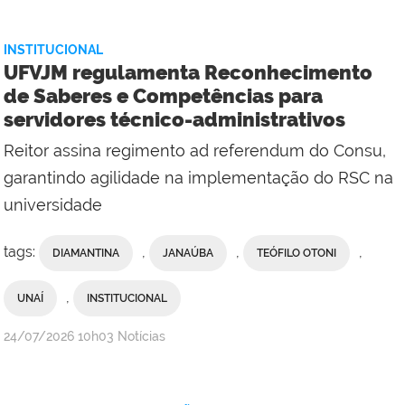
INSTITUCIONAL
UFVJM regulamenta Reconhecimento
de Saberes e Competências para
servidores técnico-administrativos
Reitor assina regimento ad referendum do Consu,
garantindo agilidade na implementação do RSC na
universidade
tags:
,
,
,
DIAMANTINA
JANAÚBA
TEÓFILO OTONI
,
UNAÍ
INSTITUCIONAL
publicado
24/07/2026
10h03
Notícias