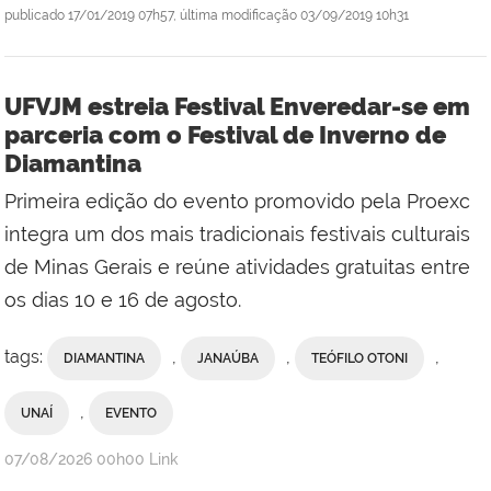
publicado
17/01/2019 07h57,
última modificação
03/09/2019 10h31
UFVJM estreia Festival Enveredar-se em
parceria com o Festival de Inverno de
Diamantina
Primeira edição do evento promovido pela Proexc
integra um dos mais tradicionais festivais culturais
de Minas Gerais e reúne atividades gratuitas entre
os dias 10 e 16 de agosto.
tags:
,
,
,
DIAMANTINA
JANAÚBA
TEÓFILO OTONI
,
UNAÍ
EVENTO
publicado
07/08/2026
00h00
Link