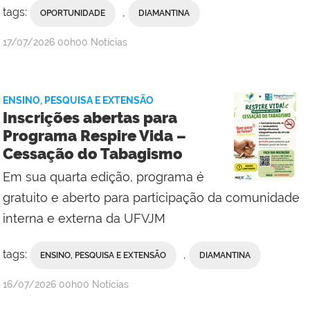
tags:
,
OPORTUNIDADE
DIAMANTINA
publicado
17/07/2026
00h00
Notícias
ENSINO, PESQUISA E EXTENSÃO
Inscrições abertas para
Programa Respire Vida –
Cessação do Tabagismo
Em sua quarta edição, programa é
gratuito e aberto para participação da comunidade
interna e externa da UFVJM
tags:
,
ENSINO, PESQUISA E EXTENSÃO
DIAMANTINA
publicado
16/07/2026
00h00
Notícias