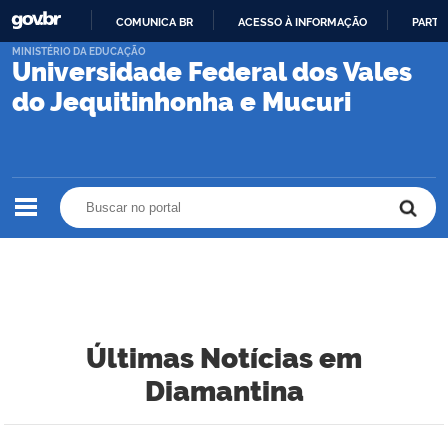
COMUNICA BR
ACESSO À INFORMAÇÃO
PARTI
IR
MINISTÉRIO DA EDUCAÇÃO
Universidade Federal dos Vales
PARA
O
do Jequitinhonha e Mucuri
CONTEÚDO
Buscar no portal
Buscar no portal
Últimas Notícias em
Diamantina