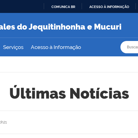
COMUNICA BR
ACESSO À INFORMAÇÃO
IR
PARA
ales do Jequitinhonha e Mucuri
O
CONTEÚDO
Busca
Busca
Serviços
Acesso à Informação
Últimas Notícias
0h21