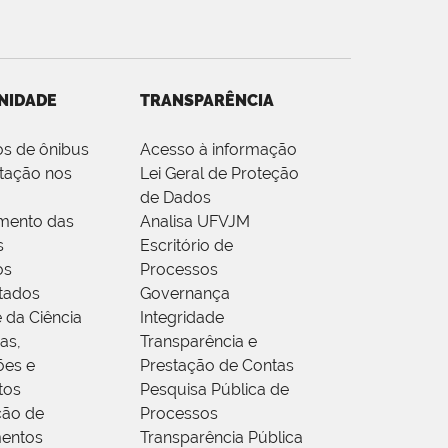
NIDADE
TRANSPARÊNCIA
os de ônibus
Acesso à informação
tação nos
Lei Geral de Proteção
de Dados
mento das
Analisa UFVJM
s
Escritório de
os
Processos
tados
Governança
 da Ciência
Integridade
as,
Transparência e
ões e
Prestação de Contas
tos
Pesquisa Pública de
ção de
Processos
entos
Transparência Pública