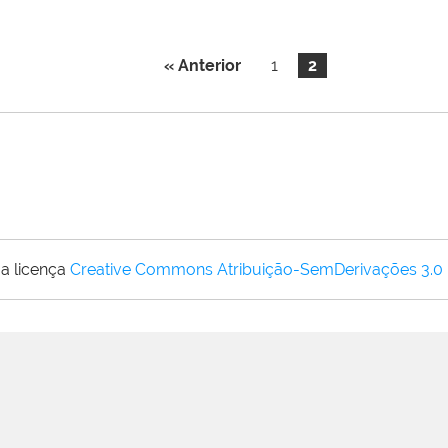
« Anterior
1
2
a licença
Creative Commons Atribuição-SemDerivações 3.0