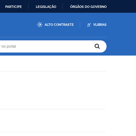
PARTICIPE
LEGISLAÇÃO
ÓRGÃOS DO GOVERNO
ALTO CONTRASTE
VLIBRAS
r no portal
r no portal