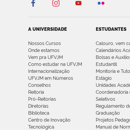
A UNIVERSIDADE
ESTUDANTES
Nossos Cursos
Calouro, vem c
Onde estamos
Calendários Ac
Vem pra UFVJM
Bolsas e Auxílio
Como estudar na UFVJM
Estudantil
Internacionalização
Monitoria e Tuto
UFVJM em Números
Estágio
Conselhos
Unidades Acad
Reitoria
Coordenadoria 
Pró-Reitorias
Seletivos
Diretorias
Regulamento d
Biblioteca
Graduação
Centro de Inovação
Projetos Pedag
Tecnológica
Manual de Norm