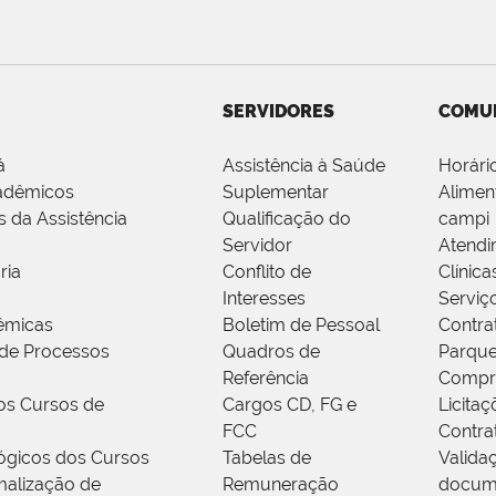
SERVIDORES
COMU
á
Assistência à Saúde
Horári
adêmicos
Suplementar
Alimen
s da Assistência
Qualificação do
campi
Servidor
Atendi
ria
Conflito de
Clínica
Interesses
Serviç
êmicas
Boletim de Pessoal
Contra
de Processos
Quadros de
Parque
Referência
Compr
os Cursos de
Cargos CD, FG e
Licitaç
FCC
Contra
ógicos dos Cursos
Tabelas de
Valida
alização de
Remuneração
docum