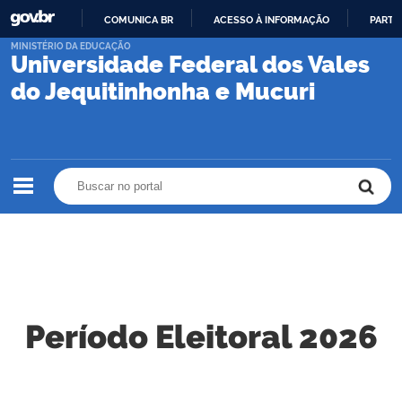
COMUNICA BR
ACESSO À INFORMAÇÃO
PARTI
IR
MINISTÉRIO DA EDUCAÇÃO
Universidade Federal dos Vales
PARA
O
do Jequitinhonha e Mucuri
CONTEÚDO
Buscar no portal
Buscar no portal
Período Eleitoral 2026