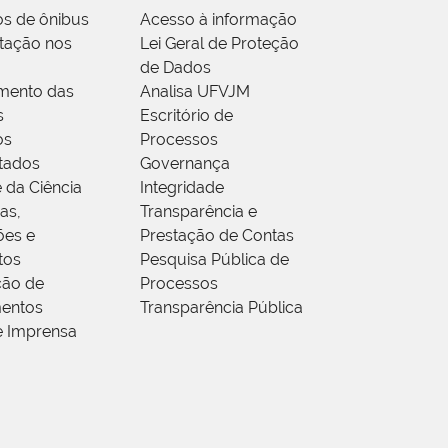
os de ônibus
Acesso à informação
tação nos
Lei Geral de Proteção
de Dados
mento das
Analisa UFVJM
s
Escritório de
os
Processos
tados
Governança
 da Ciência
Integridade
as,
Transparência e
ões e
Prestação de Contas
tos
Pesquisa Pública de
ção de
Processos
entos
Transparência Pública
e Imprensa