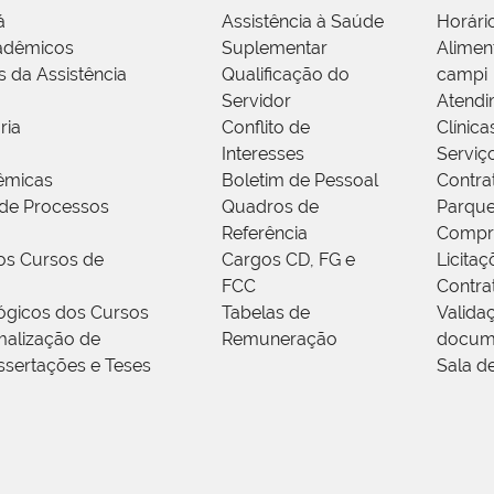
á
Assistência à Saúde
Horári
adêmicos
Suplementar
Alimen
s da Assistência
Qualificação do
campi
Servidor
Atendi
ria
Conflito de
Clínica
Interesses
Serviç
êmicas
Boletim de Pessoal
Contra
de Processos
Quadros de
Parque
Referência
Compr
os Cursos de
Cargos CD, FG e
Licitaç
FCC
Contra
ógicos dos Cursos
Tabelas de
Valida
alização de
Remuneração
docum
ssertações e Teses
Sala d