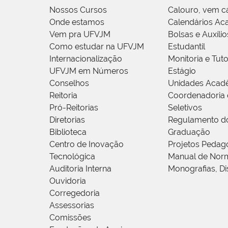
Nossos Cursos
Calouro, vem c
Onde estamos
Calendários Ac
Vem pra UFVJM
Bolsas e Auxílio
Como estudar na UFVJM
Estudantil
Internacionalização
Monitoria e Tuto
UFVJM em Números
Estágio
Conselhos
Unidades Acad
Reitoria
Coordenadoria 
Pró-Reitorias
Seletivos
Diretorias
Regulamento d
Biblioteca
Graduação
Centro de Inovação
Projetos Pedag
Tecnológica
Manual de Norm
Auditoria Interna
Monografias, Di
Ouvidoria
Corregedoria
Assessorias
Comissões