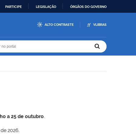
PARTICIPE
LEGISLAÇÃO
ÓRGÃOS DO GOVERNO
ALTO CONTRASTE
VLIBRAS
r no portal
r no portal
lho a 25 de outubro
.
 de 2026.