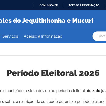
COMUNICA BR
ACESSO À INFORMAÇÃO
IR
PARA
ales do Jequitinhonha e Mucuri
O
CONTEÚDO
Busca
Busca
Serviços
Acesso à Informação
Período Eleitoral 2026
 o conteúdo restrito devido ao período eleitoral,
de 4 de ju
is sobre a restrição de conteúdo durante o período eleitoral