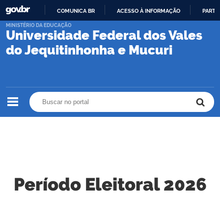
COMUNICA BR
ACESSO À INFORMAÇÃO
PARTI
IR
MINISTÉRIO DA EDUCAÇÃO
Universidade Federal dos Vales
PARA
O
do Jequitinhonha e Mucuri
CONTEÚDO
Buscar no portal
Buscar no portal
Período Eleitoral 2026