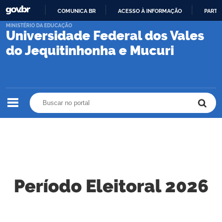
COMUNICA BR
ACESSO À INFORMAÇÃO
PARTI
IR
MINISTÉRIO DA EDUCAÇÃO
Universidade Federal dos Vales
PARA
O
do Jequitinhonha e Mucuri
CONTEÚDO
Buscar no portal
Buscar no portal
Período Eleitoral 2026