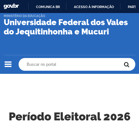
COMUNICA BR
ACESSO À INFORMAÇÃO
PARTI
IR
MINISTÉRIO DA EDUCAÇÃO
Universidade Federal dos Vales
PARA
O
do Jequitinhonha e Mucuri
CONTEÚDO
Buscar no portal
Buscar no portal
Período Eleitoral 2026