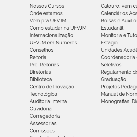
Nossos Cursos
Calouro, vem c
Onde estamos
Calendários Ac
Vem pra UFVJM
Bolsas e Auxílio
Como estudar na UFVJM
Estudantil
Internacionalização
Monitoria e Tuto
UFVJM em Números
Estágio
Conselhos
Unidades Acad
Reitoria
Coordenadoria 
Pró-Reitorias
Seletivos
Diretorias
Regulamento d
Biblioteca
Graduação
Centro de Inovação
Projetos Pedag
Tecnológica
Manual de Norm
Auditoria Interna
Monografias, Di
Ouvidoria
Corregedoria
Assessorias
Comissões