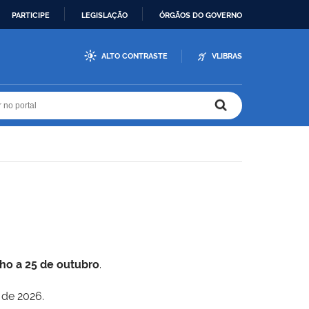
PARTICIPE
LEGISLAÇÃO
ÓRGÃOS DO GOVERNO
ALTO CONTRASTE
VLIBRAS
r no portal
r no portal
lho a 25 de outubro
.
 de 2026.