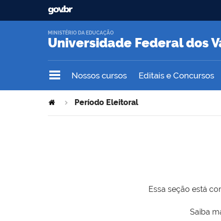
MINISTÉRIO DA EDUCAÇÃO
Universidade Federal dos V
Nossos cursos
Editais e Concursos
Período Eleitoral
Essa seção está com
Saiba ma