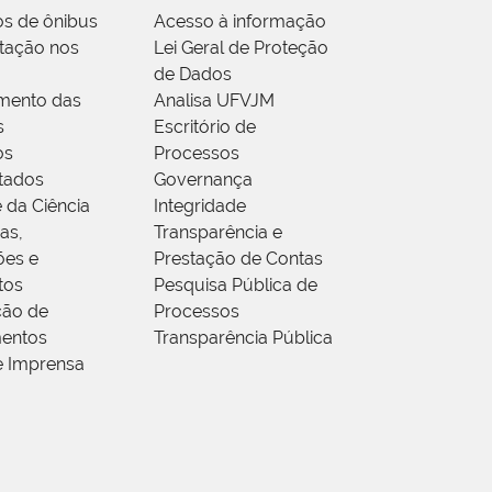
os de ônibus
Acesso à informação
tação nos
Lei Geral de Proteção
de Dados
mento das
Analisa UFVJM
s
Escritório de
os
Processos
tados
Governança
 da Ciência
Integridade
as,
Transparência e
ões e
Prestação de Contas
tos
Pesquisa Pública de
ção de
Processos
entos
Transparência Pública
e Imprensa