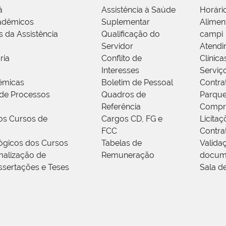
á
Assistência à Saúde
Horári
adêmicos
Suplementar
Alimen
s da Assistência
Qualificação do
campi
Servidor
Atendi
ria
Conflito de
Clínica
Interesses
Serviç
êmicas
Boletim de Pessoal
Contra
de Processos
Quadros de
Parque
Referência
Compr
os Cursos de
Cargos CD, FG e
Licitaç
FCC
Contra
ógicos dos Cursos
Tabelas de
Valida
alização de
Remuneração
docum
ssertações e Teses
Sala d