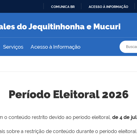
COMUNICA BR
ACESSO À INFORMAÇÃO
IR
PARA
ales do Jequitinhonha e Mucuri
O
CONTEÚDO
Busca
Busca
Serviços
Acesso à Informação
Período Eleitoral 2026
 o conteúdo restrito devido ao período eleitoral,
de 4 de ju
is sobre a restrição de conteúdo durante o período eleitoral