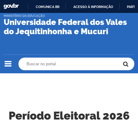
COMUNICA BR
ACESSO À INFORMAÇÃO
PARTI
IR
MINISTÉRIO DA EDUCAÇÃO
Universidade Federal dos Vales
PARA
O
do Jequitinhonha e Mucuri
CONTEÚDO
Buscar no portal
Buscar no portal
Período Eleitoral 2026