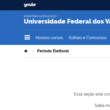
MINISTÉRIO DA EDUCAÇÃO
Universidade Federal dos V
Nossos cursos
Editais e Concursos
Período Eleitoral
Essa seção está com
Saiba ma