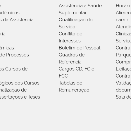
á
Assistência à Saúde
Horári
adêmicos
Suplementar
Alimen
s da Assistência
Qualificação do
campi
Servidor
Atendi
ria
Conflito de
Clínica
Interesses
Serviç
êmicas
Boletim de Pessoal
Contra
de Processos
Quadros de
Parque
Referência
Compr
os Cursos de
Cargos CD, FG e
Licitaç
FCC
Contra
ógicos dos Cursos
Tabelas de
Valida
alização de
Remuneração
docum
ssertações e Teses
Sala d