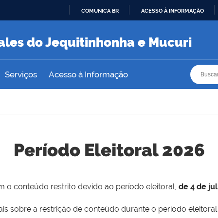
COMUNICA BR
ACESSO À INFORMAÇÃO
IR
PARA
ales do Jequitinhonha e Mucuri
O
CONTEÚDO
Busca
Busca
Serviços
Acesso à Informação
Período Eleitoral 2026
 o conteúdo restrito devido ao período eleitoral,
de 4 de ju
is sobre a restrição de conteúdo durante o período eleitoral