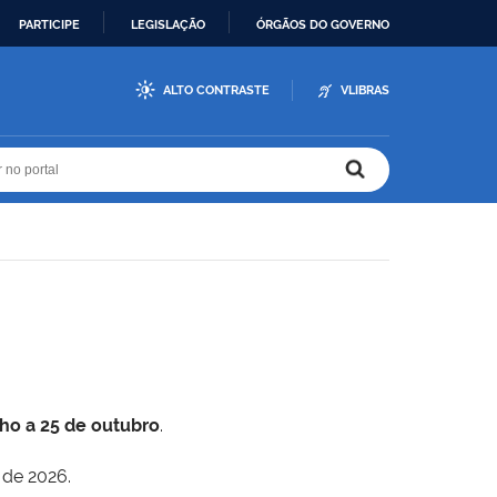
PARTICIPE
LEGISLAÇÃO
ÓRGÃOS DO GOVERNO
ALTO CONTRASTE
VLIBRAS
r no portal
r no portal
lho a 25 de outubro
.
 de 2026.