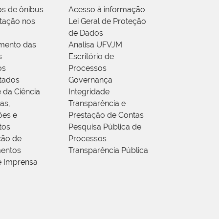
os de ônibus
Acesso à informação
tação nos
Lei Geral de Proteção
de Dados
mento das
Analisa UFVJM
s
Escritório de
os
Processos
tados
Governança
 da Ciência
Integridade
as,
Transparência e
ões e
Prestação de Contas
tos
Pesquisa Pública de
ção de
Processos
entos
Transparência Pública
e Imprensa