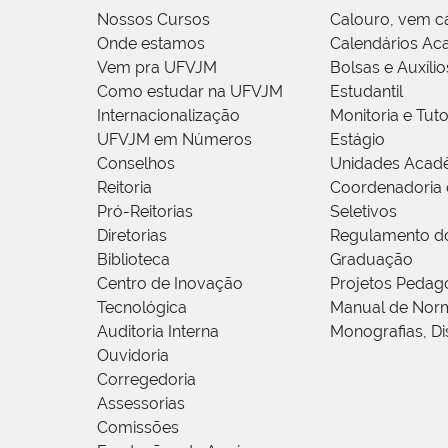
Nossos Cursos
Calouro, vem c
Onde estamos
Calendários Ac
Vem pra UFVJM
Bolsas e Auxílio
Como estudar na UFVJM
Estudantil
Internacionalização
Monitoria e Tuto
UFVJM em Números
Estágio
Conselhos
Unidades Acad
Reitoria
Coordenadoria 
Pró-Reitorias
Seletivos
Diretorias
Regulamento d
Biblioteca
Graduação
Centro de Inovação
Projetos Pedag
Tecnológica
Manual de Norm
Auditoria Interna
Monografias, Di
Ouvidoria
Corregedoria
Assessorias
Comissões