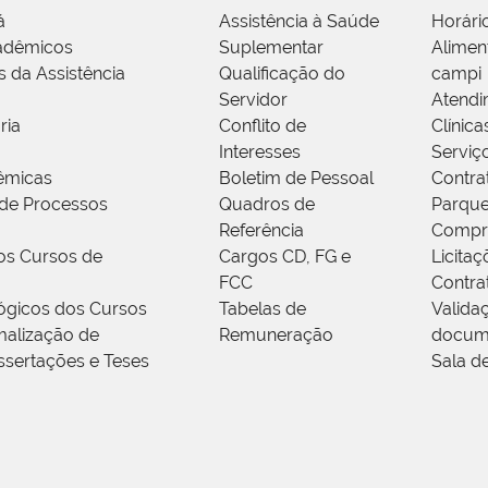
á
Assistência à Saúde
Horári
adêmicos
Suplementar
Alimen
s da Assistência
Qualificação do
campi
Servidor
Atendi
ria
Conflito de
Clínica
Interesses
Serviç
êmicas
Boletim de Pessoal
Contra
de Processos
Quadros de
Parque
Referência
Compr
os Cursos de
Cargos CD, FG e
Licitaç
FCC
Contra
ógicos dos Cursos
Tabelas de
Valida
alização de
Remuneração
docum
ssertações e Teses
Sala d