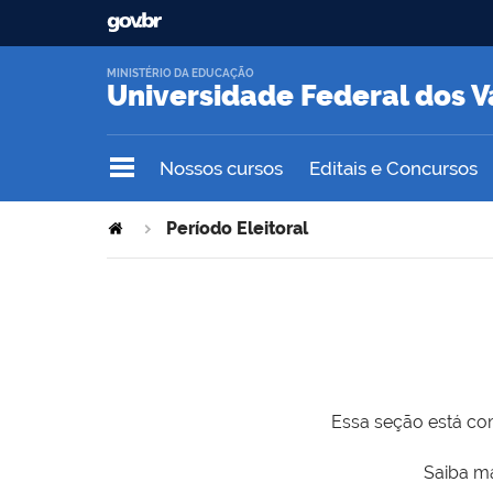
MINISTÉRIO DA EDUCAÇÃO
Universidade Federal dos V
Nossos cursos
Editais e Concursos
Período Eleitoral
Essa seção está com
Saiba ma