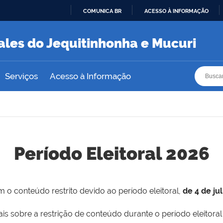
COMUNICA BR
ACESSO À INFORMAÇÃO
IR
PARA
ales do Jequitinhonha e Mucuri
O
CONTEÚDO
Busca
Busca
Serviços
Acesso à Informação
Período Eleitoral 2026
 o conteúdo restrito devido ao período eleitoral,
de 4 de ju
is sobre a restrição de conteúdo durante o período eleitoral