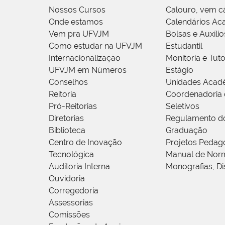
Nossos Cursos
Calouro, vem c
Onde estamos
Calendários Ac
Vem pra UFVJM
Bolsas e Auxílio
Como estudar na UFVJM
Estudantil
Internacionalização
Monitoria e Tuto
UFVJM em Números
Estágio
Conselhos
Unidades Acad
Reitoria
Coordenadoria 
Pró-Reitorias
Seletivos
Diretorias
Regulamento d
Biblioteca
Graduação
Centro de Inovação
Projetos Pedag
Tecnológica
Manual de Norm
Auditoria Interna
Monografias, Di
Ouvidoria
Corregedoria
Assessorias
Comissões