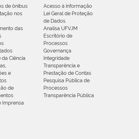
os de ônibus
Acesso à informação
tação nos
Lei Geral de Proteção
de Dados
mento das
Analisa UFVJM
s
Escritório de
os
Processos
tados
Governança
 da Ciência
Integridade
as,
Transparência e
ões e
Prestação de Contas
tos
Pesquisa Pública de
ção de
Processos
entos
Transparência Pública
e Imprensa