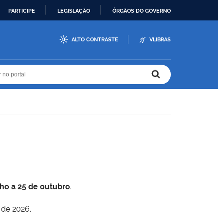
PARTICIPE
LEGISLAÇÃO
ÓRGÃOS DO GOVERNO
ALTO CONTRASTE
VLIBRAS
r no portal
r no portal
lho a 25 de outubro
.
 de 2026.