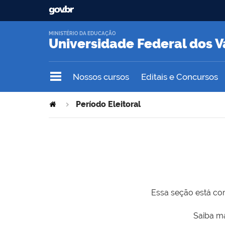
MINISTÉRIO DA EDUCAÇÃO
Universidade Federal dos V
Nossos cursos
Editais e Concursos
Período Eleitoral
Essa seção está com
Saiba ma