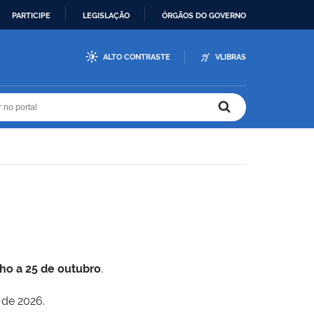
PARTICIPE
LEGISLAÇÃO
ÓRGÃOS DO GOVERNO
ALTO CONTRASTE
VLIBRAS
r no portal
r no portal
lho a 25 de outubro
.
 de 2026.