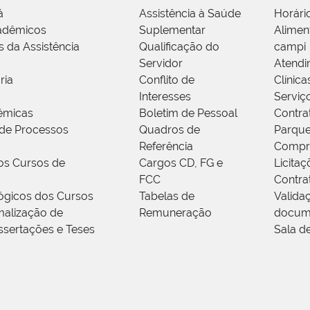
á
Assistência à Saúde
Horári
adêmicos
Suplementar
Alimen
s da Assistência
Qualificação do
campi
Servidor
Atendi
ria
Conflito de
Clínica
Interesses
Serviç
êmicas
Boletim de Pessoal
Contra
de Processos
Quadros de
Parque
Referência
Compr
os Cursos de
Cargos CD, FG e
Licitaç
FCC
Contra
ógicos dos Cursos
Tabelas de
Valida
alização de
Remuneração
docum
ssertações e Teses
Sala d