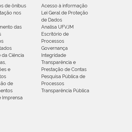
os de ônibus
Acesso à informação
tação nos
Lei Geral de Proteção
de Dados
mento das
Analisa UFVJM
s
Escritório de
os
Processos
tados
Governança
 da Ciência
Integridade
as,
Transparência e
ões e
Prestação de Contas
tos
Pesquisa Pública de
ção de
Processos
entos
Transparência Pública
e Imprensa