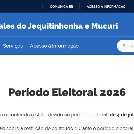
COMUNICA BR
ACESSO À INFORMAÇÃO
IR
PARA
ales do Jequitinhonha e Mucuri
O
CONTEÚDO
Busca
Busca
Serviços
Acesso à Informação
Período Eleitoral 2026
 o conteúdo restrito devido ao período eleitoral,
de 4 de ju
is sobre a restrição de conteúdo durante o período eleitoral