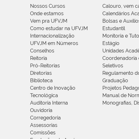
Nossos Cursos
Calouro, vem c
Onde estamos
Calendários Ac
Vem pra UFVJM
Bolsas e Auxílio
Como estudar na UFVJM
Estudantil
Internacionalização
Monitoria e Tuto
UFVJM em Números
Estágio
Conselhos
Unidades Acad
Reitoria
Coordenadoria 
Pró-Reitorias
Seletivos
Diretorias
Regulamento d
Biblioteca
Graduação
Centro de Inovação
Projetos Pedag
Tecnológica
Manual de Norm
Auditoria Interna
Monografias, Di
Ouvidoria
Corregedoria
Assessorias
Comissões