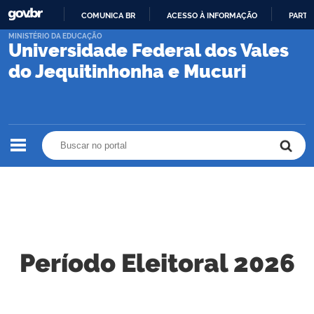
COMUNICA BR
ACESSO À INFORMAÇÃO
PARTI
IR
MINISTÉRIO DA EDUCAÇÃO
Universidade Federal dos Vales
PARA
O
do Jequitinhonha e Mucuri
CONTEÚDO
Buscar no portal
Buscar no portal
Período Eleitoral 2026