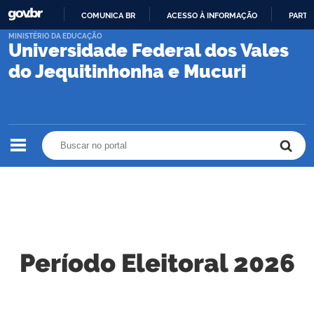
COMUNICA BR
ACESSO À INFORMAÇÃO
PARTI
IR
MINISTÉRIO DA EDUCAÇÃO
Universidade Federal dos Vales
PARA
O
do Jequitinhonha e Mucuri
CONTEÚDO
Buscar no portal
Buscar no portal
Período Eleitoral 2026