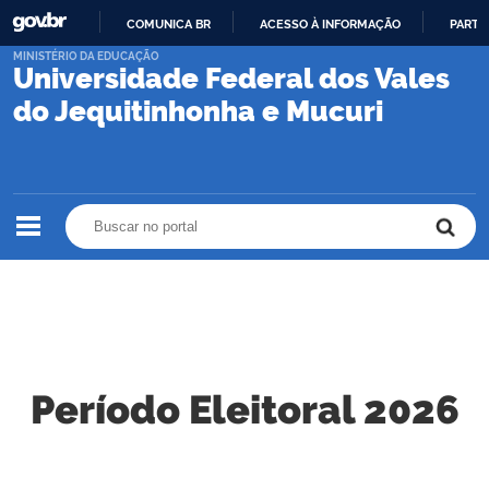
COMUNICA BR
ACESSO À INFORMAÇÃO
PARTI
IR
MINISTÉRIO DA EDUCAÇÃO
Universidade Federal dos Vales
PARA
O
do Jequitinhonha e Mucuri
CONTEÚDO
Buscar no portal
Buscar no portal
Período Eleitoral 2026