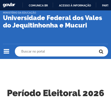
COMUNICA BR
ACESSO À INFORMAÇÃO
PARTI
IR
MINISTÉRIO DA EDUCAÇÃO
Universidade Federal dos Vales
PARA
O
do Jequitinhonha e Mucuri
CONTEÚDO
Buscar no portal
Buscar no portal
Período Eleitoral 2026