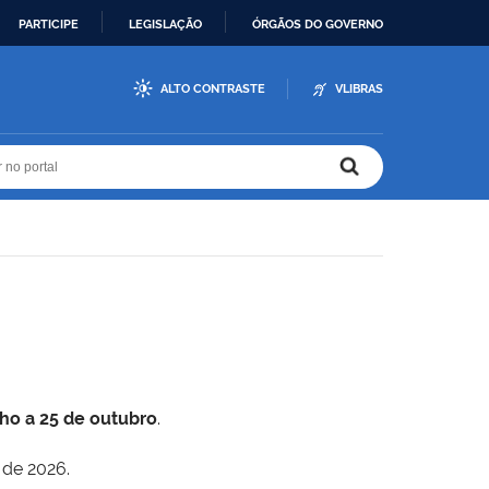
PARTICIPE
LEGISLAÇÃO
ÓRGÃOS DO GOVERNO
ALTO CONTRASTE
VLIBRAS
r no portal
r no portal
lho a 25 de outubro
.
 de 2026.