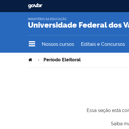
MINISTÉRIO DA EDUCAÇÃO
Universidade Federal dos V
Nossos cursos
Editais e Concursos
Período Eleitoral
Essa seção está com
Saiba ma