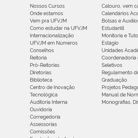
Nossos Cursos
Calouro, vem c
Onde estamos
Calendários Ac
Vem pra UFVJM
Bolsas e Auxílio
Como estudar na UFVJM
Estudantil
Internacionalização
Monitoria e Tuto
UFVJM em Números
Estágio
Conselhos
Unidades Acad
Reitoria
Coordenadoria 
Pró-Reitorias
Seletivos
Diretorias
Regulamento d
Biblioteca
Graduação
Centro de Inovação
Projetos Pedag
Tecnológica
Manual de Norm
Auditoria Interna
Monografias, Di
Ouvidoria
Corregedoria
Assessorias
Comissões