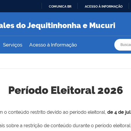
COMUNICA BR
ACESSO À INFORMAÇÃO
IR
PARA
ales do Jequitinhonha e Mucuri
O
CONTEÚDO
Busca
Busca
Serviços
Acesso à Informação
Período Eleitoral 2026
 o conteúdo restrito devido ao período eleitoral,
de 4 de ju
is sobre a restrição de conteúdo durante o período eleitoral