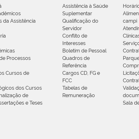
á
Assistência à Saúde
Horári
adêmicos
Suplementar
Alimen
s da Assistência
Qualificação do
campi
Servidor
Atendi
ria
Conflito de
Clínica
Interesses
Serviç
êmicas
Boletim de Pessoal
Contra
de Processos
Quadros de
Parque
Referência
Compr
os Cursos de
Cargos CD, FG e
Licitaç
FCC
Contra
ógicos dos Cursos
Tabelas de
Valida
alização de
Remuneração
docum
ssertações e Teses
Sala d