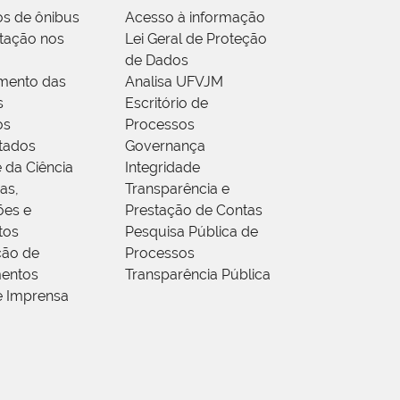
os de ônibus
Acesso à informação
tação nos
Lei Geral de Proteção
de Dados
mento das
Analisa UFVJM
s
Escritório de
os
Processos
tados
Governança
 da Ciência
Integridade
as,
Transparência e
ões e
Prestação de Contas
tos
Pesquisa Pública de
ção de
Processos
entos
Transparência Pública
e Imprensa