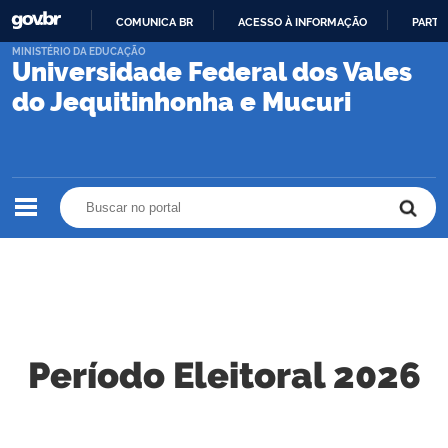
COMUNICA BR
ACESSO À INFORMAÇÃO
PARTI
IR
MINISTÉRIO DA EDUCAÇÃO
Universidade Federal dos Vales
PARA
O
do Jequitinhonha e Mucuri
CONTEÚDO
Buscar no portal
Buscar no portal
Período Eleitoral 2026