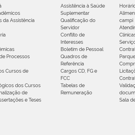
á
Assistência à Saúde
Horári
adêmicos
Suplementar
Alimen
s da Assistência
Qualificação do
campi
Servidor
Atendi
ria
Conflito de
Clínica
Interesses
Serviç
êmicas
Boletim de Pessoal
Contra
de Processos
Quadros de
Parque
Referência
Compr
os Cursos de
Cargos CD, FG e
Licitaç
FCC
Contra
ógicos dos Cursos
Tabelas de
Valida
alização de
Remuneração
docum
ssertações e Teses
Sala d