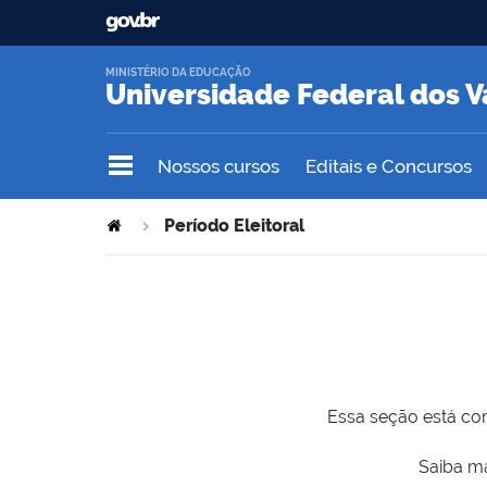
MINISTÉRIO DA EDUCAÇÃO
Universidade Federal dos V
Nossos cursos
Editais e Concursos
Período Eleitoral
Essa seção está com
Saiba ma