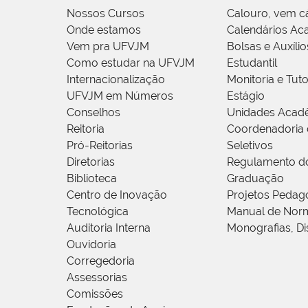
Nossos Cursos
Calouro, vem c
Onde estamos
Calendários Ac
Vem pra UFVJM
Bolsas e Auxílio
Como estudar na UFVJM
Estudantil
Internacionalização
Monitoria e Tuto
UFVJM em Números
Estágio
Conselhos
Unidades Acad
Reitoria
Coordenadoria 
Pró-Reitorias
Seletivos
Diretorias
Regulamento d
Biblioteca
Graduação
Centro de Inovação
Projetos Pedag
Tecnológica
Manual de Norm
Auditoria Interna
Monografias, Di
Ouvidoria
Corregedoria
Assessorias
Comissões