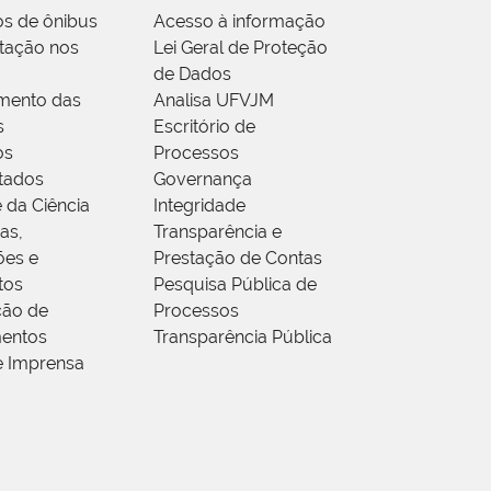
os de ônibus
Acesso à informação
tação nos
Lei Geral de Proteção
de Dados
mento das
Analisa UFVJM
s
Escritório de
os
Processos
tados
Governança
 da Ciência
Integridade
as,
Transparência e
ões e
Prestação de Contas
tos
Pesquisa Pública de
ção de
Processos
entos
Transparência Pública
e Imprensa