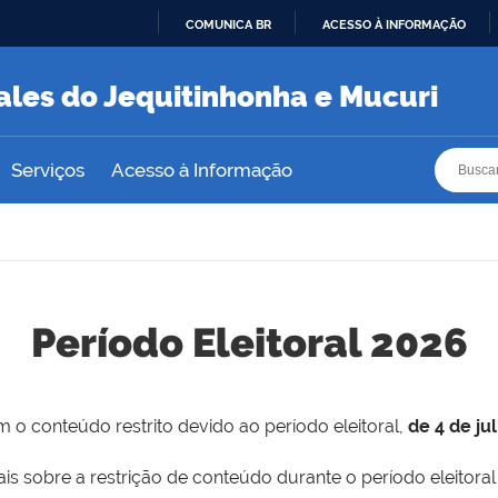
COMUNICA BR
ACESSO À INFORMAÇÃO
IR
PARA
ales do Jequitinhonha e Mucuri
O
CONTEÚDO
Busca
Busca
Serviços
Acesso à Informação
Período Eleitoral 2026
 o conteúdo restrito devido ao período eleitoral,
de 4 de ju
is sobre a restrição de conteúdo durante o período eleitoral