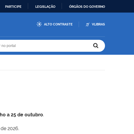
PARTICIPE
LEGISLAÇÃO
ÓRGÃOS DO GOVERNO
ALTO CONTRASTE
VLIBRAS
r no portal
r no portal
lho a 25 de outubro
.
 de 2026.