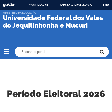
COMUNICA BR
ACESSO À INFORMAÇÃO
PARTI
IR
MINISTÉRIO DA EDUCAÇÃO
Universidade Federal dos Vales
PARA
O
do Jequitinhonha e Mucuri
CONTEÚDO
Buscar no portal
Buscar no portal
Período Eleitoral 2026