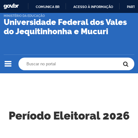
COMUNICA BR
ACESSO À INFORMAÇÃO
PARTI
IR
MINISTÉRIO DA EDUCAÇÃO
Universidade Federal dos Vales
PARA
O
do Jequitinhonha e Mucuri
CONTEÚDO
Buscar no portal
Buscar no portal
Período Eleitoral 2026