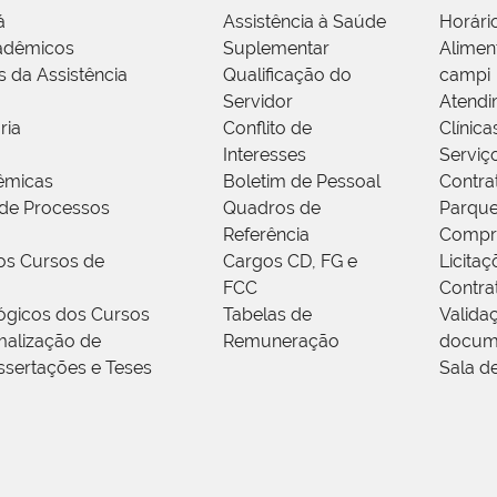
á
Assistência à Saúde
Horári
adêmicos
Suplementar
Alimen
s da Assistência
Qualificação do
campi
Servidor
Atendi
ria
Conflito de
Clínica
Interesses
Serviç
êmicas
Boletim de Pessoal
Contra
de Processos
Quadros de
Parque
Referência
Compr
os Cursos de
Cargos CD, FG e
Licitaç
FCC
Contra
ógicos dos Cursos
Tabelas de
Valida
alização de
Remuneração
docum
ssertações e Teses
Sala d