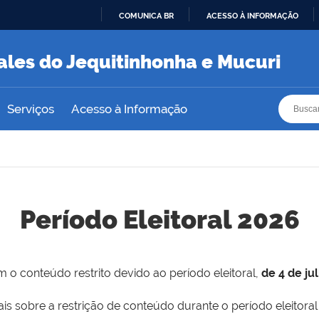
COMUNICA BR
ACESSO À INFORMAÇÃO
IR
PARA
ales do Jequitinhonha e Mucuri
O
CONTEÚDO
Busca
Busca
Serviços
Acesso à Informação
Período Eleitoral 2026
 o conteúdo restrito devido ao período eleitoral,
de 4 de ju
is sobre a restrição de conteúdo durante o período eleitoral