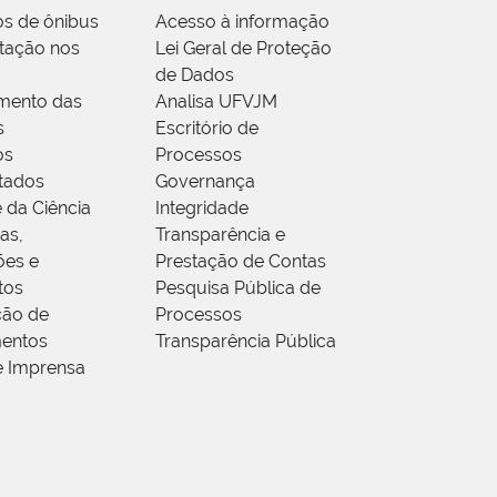
os de ônibus
Acesso à informação
tação nos
Lei Geral de Proteção
de Dados
mento das
Analisa UFVJM
s
Escritório de
os
Processos
tados
Governança
 da Ciência
Integridade
as,
Transparência e
ões e
Prestação de Contas
tos
Pesquisa Pública de
ção de
Processos
entos
Transparência Pública
e Imprensa