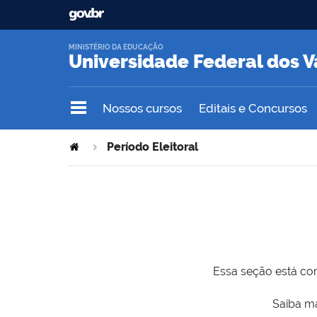
MINISTÉRIO DA EDUCAÇÃO
Universidade Federal dos V
Nossos cursos
Editais e Concursos
Período Eleitoral
Essa seção está com
Saiba ma