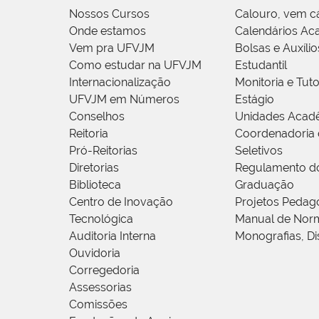
Nossos Cursos
Calouro, vem c
Onde estamos
Calendários Ac
Vem pra UFVJM
Bolsas e Auxílio
Como estudar na UFVJM
Estudantil
Internacionalização
Monitoria e Tuto
UFVJM em Números
Estágio
Conselhos
Unidades Acad
Reitoria
Coordenadoria 
Pró-Reitorias
Seletivos
Diretorias
Regulamento d
Biblioteca
Graduação
Centro de Inovação
Projetos Pedag
Tecnológica
Manual de Norm
Auditoria Interna
Monografias, Di
Ouvidoria
Corregedoria
Assessorias
Comissões