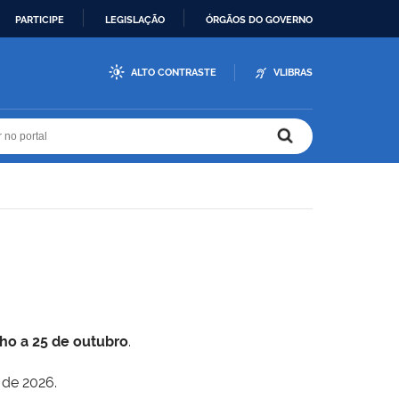
PARTICIPE
LEGISLAÇÃO
ÓRGÃOS DO GOVERNO
ALTO CONTRASTE
VLIBRAS
r no portal
r no portal
lho a 25 de outubro
.
 de 2026.