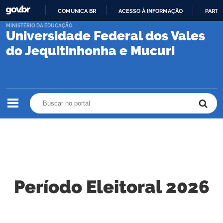
COMUNICA BR
ACESSO À INFORMAÇÃO
PARTI
IR
MINISTÉRIO DA EDUCAÇÃO
Universidade Federal dos Vales
PARA
O
do Jequitinhonha e Mucuri
CONTEÚDO
Buscar no portal
Buscar no portal
Período Eleitoral 2026