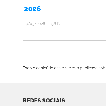
2026
publicado
19/03/2026
11h56
Pasta
Todo o conteúdo deste site está publicado sob 
REDES SOCIAIS