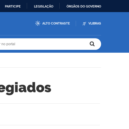
PARTICIPE
LEGISLAÇÃO
ÓRGÃOS DO GOVERNO
ALTO CONTRASTE
VLIBRAS
r no portal
r no portal
legiados