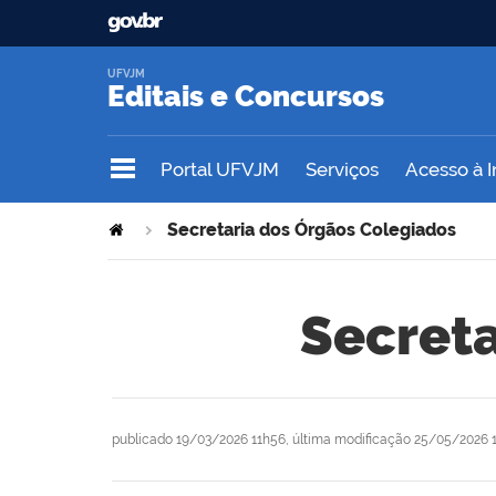
UFVJM
Editais e Concursos
Portal UFVJM
Serviços
Acesso à 
Secretaria dos Órgãos Colegiados
Secreta
publicado
19/03/2026 11h56,
última modificação
25/05/2026 