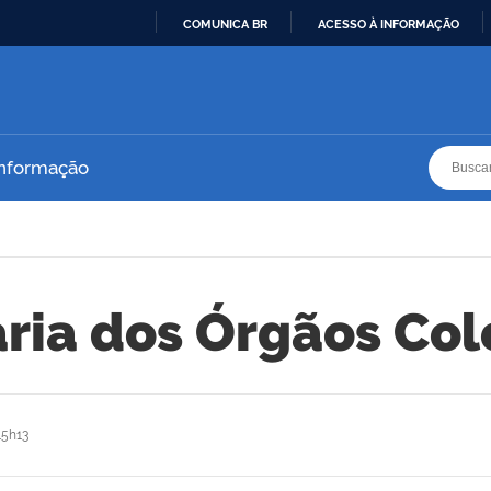
COMUNICA BR
ACESSO À INFORMAÇÃO
IR
PARA
O
CONTEÚDO
Busca
Busca
Informação
ria dos Órgãos Co
15h13