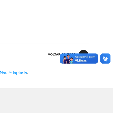
VOLTAR AO TOPO
 Não Adaptada
.