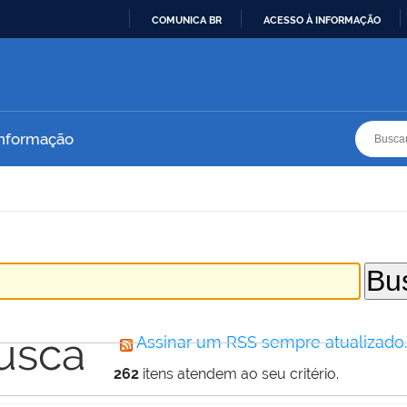
COMUNICA BR
ACESSO À INFORMAÇÃO
IR
PARA
O
CONTEÚDO
Busca
Busca
Informação
usca
Assinar um RSS sempre atualizado
262
itens atendem ao seu critério.