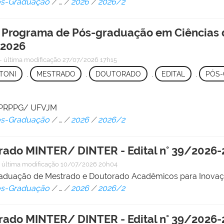
Pós-Graduação
/
…
/
2026
/
2026/2
 o Programa de Pós-graduação em Ciências
 2026
—
última modificação
27/07/2026 17h15
TONI
,
MESTRADO
,
DOUTORADO
,
EDITAL
,
PÓS
 - PRPPG/ UFVJM
Pós-Graduação
/
…
/
2026
/
2026/2
rado MINTER/ DINTER - Edital n° 39/2026
—
última modificação
10/07/2026 20h04
raduação de Mestrado e Doutorado Acadêmicos para Inova
Pós-Graduação
/
…
/
2026
/
2026/2
rado MINTER/ DINTER - Edital n° 39/2026