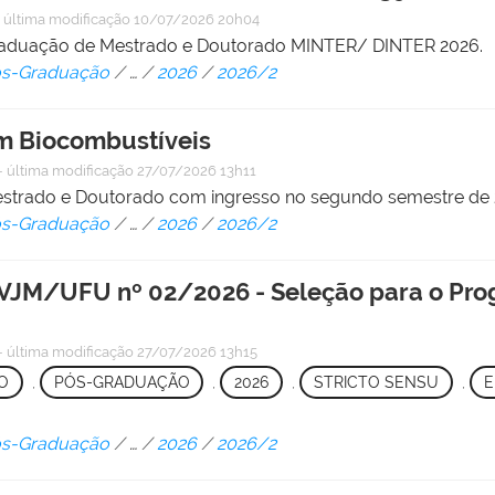
—
última modificação
10/07/2026 20h04
raduação de Mestrado e Doutorado MINTER/ DINTER 2026.
Pós-Graduação
/
…
/
2026
/
2026/2
m Biocombustíveis
—
última modificação
27/07/2026 13h11
estrado e Doutorado com ingresso no segundo semestre de 
Pós-Graduação
/
…
/
2026
/
2026/2
M/UFU nº 02/2026 - Seleção para o Pro
—
última modificação
27/07/2026 13h15
O
,
PÓS-GRADUAÇÃO
,
2026
,
STRICTO SENSU
,
E
Pós-Graduação
/
…
/
2026
/
2026/2