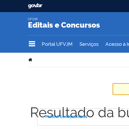
UFVJM
Editais e Concursos
Portal UFVJM
Serviços
Acesso à 
Resultado da b
FILTRAR OS RESULTADOS