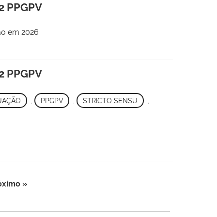
-2 PPGPV
ão em 2026
-2 PPGPV
UAÇÃO
,
PPGPV
,
STRICTO SENSU
,
óximo »