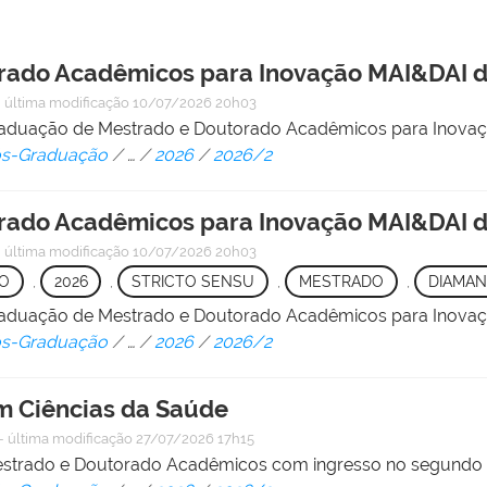
rado Acadêmicos para Inovação MAI&DAI 
—
última modificação
10/07/2026 20h03
raduação de Mestrado e Doutorado Acadêmicos para Inova
Pós-Graduação
/
…
/
2026
/
2026/2
ado Acadêmicos para Inovação MAI&DAI do
—
última modificação
10/07/2026 20h03
O
,
2026
,
STRICTO SENSU
,
MESTRADO
,
DIAMAN
raduação de Mestrado e Doutorado Acadêmicos para Inova
Pós-Graduação
/
…
/
2026
/
2026/2
 Ciências da Saúde
—
última modificação
27/07/2026 17h15
Mestrado e Doutorado Acadêmicos com ingresso no segundo