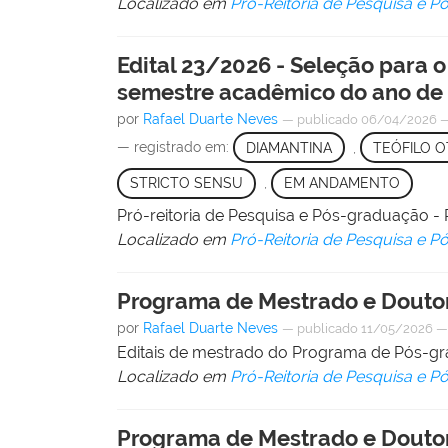
Localizado em
Pró-Reitoria de Pesquisa e 
Edital 23/2026 - Seleção para
semestre acadêmico do ano de
por
Rafael Duarte Neves
—
publicado
06/04/2026
— registrado em:
DIAMANTINA
,
TEÓFILO O
STRICTO SENSU
,
EM ANDAMENTO
Pró-reitoria de Pesquisa e Pós-graduação
Localizado em
Pró-Reitoria de Pesquisa e 
Programa de Mestrado e Douto
por
Rafael Duarte Neves
—
publicado
11/05/2026
Editais de mestrado do Programa de Pós-g
Localizado em
Pró-Reitoria de Pesquisa e 
Programa de Mestrado e Douto