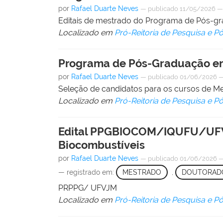
por
Rafael Duarte Neves
—
publicado
11/05/2026
Editais de mestrado do Programa de Pós-g
Localizado em
Pró-Reitoria de Pesquisa e 
Programa de Pós-Graduação e
por
Rafael Duarte Neves
—
publicado
01/06/2026
Seleção de candidatos para os cursos de M
Localizado em
Pró-Reitoria de Pesquisa e 
Edital PPGBIOCOM/IQUFU/UFVJ
Biocombustíveis
por
Rafael Duarte Neves
—
publicado
01/06/2026
— registrado em:
MESTRADO
,
DOUTORAD
PRPPG/ UFVJM
Localizado em
Pró-Reitoria de Pesquisa e 