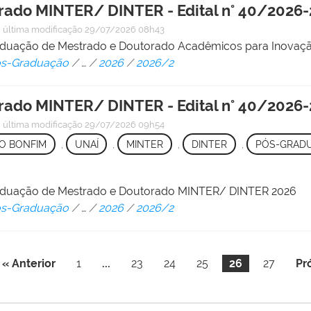
rado MINTER/ DINTER - Edital n° 40/2026
—
última modificação
29/07/2026 08h43
aduação de Mestrado e Doutorado Acadêmicos para Inovaç
Pós-Graduação
/
…
/
2026
/
2026/2
rado MINTER/ DINTER - Edital n° 40/2026
—
última modificação
29/07/2026 09h54
O BONFIM
,
UNAÍ
,
MINTER
,
DINTER
,
PÓS-GRAD
raduação de Mestrado e Doutorado MINTER/ DINTER 2026
Pós-Graduação
/
…
/
2026
/
2026/2
« Anterior
1
...
23
24
25
26
27
Pr