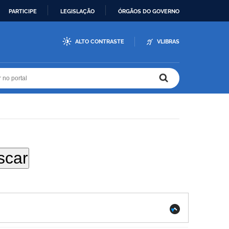
PARTICIPE
LEGISLAÇÃO
ÓRGÃOS DO GOVERNO
ALTO CONTRASTE
VLIBRAS
r no portal
r no portal
.