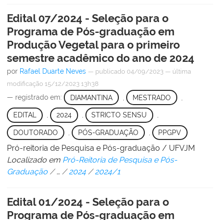
Edital 07/2024 - Seleção para o
Programa de Pós-graduação em
Produção Vegetal para o primeiro
semestre acadêmico do ano de 2024
por
Rafael Duarte Neves
—
publicado
04/09/2023
—
última
modificação
15/12/2023 13h38
— registrado em:
DIAMANTINA
,
MESTRADO
,
EDITAL
,
2024
,
STRICTO SENSU
,
DOUTORADO
,
PÓS-GRADUAÇÃO
,
PPGPV
Pró-reitoria de Pesquisa e Pós-graduação / UFVJM
Localizado em
Pró-Reitoria de Pesquisa e Pós-
Graduação
/
…
/
2024
/
2024/1
Edital 01/2024 - Seleção para o
Programa de Pós-graduação em