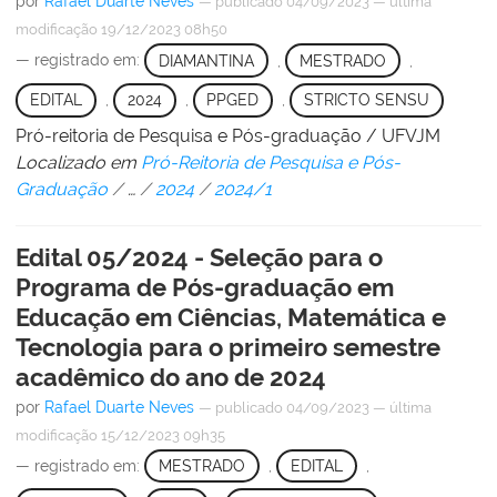
por
Rafael Duarte Neves
—
publicado
04/09/2023
—
última
modificação
19/12/2023 08h50
— registrado em:
DIAMANTINA
,
MESTRADO
,
EDITAL
,
2024
,
PPGED
,
STRICTO SENSU
Pró-reitoria de Pesquisa e Pós-graduação / UFVJM
Localizado em
Pró-Reitoria de Pesquisa e Pós-
Graduação
/
…
/
2024
/
2024/1
Edital 05/2024 - Seleção para o
Programa de Pós-graduação em
Educação em Ciências, Matemática e
Tecnologia para o primeiro semestre
acadêmico do ano de 2024
por
Rafael Duarte Neves
—
publicado
04/09/2023
—
última
modificação
15/12/2023 09h35
— registrado em:
MESTRADO
,
EDITAL
,