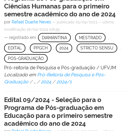
Ciências Humanas para o primeiro
semestre acadêmico do ano de 2024
por
Rafael Duarte Neves
—
publicado
05/09/2023
—
última
modificação
16/04/2024 10h39
— registrado em:
DIAMANTINA
,
MESTRADO
,
EDITAL
,
PPGCH
,
2024
,
STRICTO SENSU
,
PÓS-GRADUAÇÃO
Pró-reitoria de Pesquisa e Pós-graduação / UFVJM
Localizado em
Pró-Reitoria de Pesquisa e Pós-
Graduação
/
…
/
2024
/
2024/1
Edital 09/2024 - Seleção para o
Programa de Pós-graduação em
Educação para o primeiro semestre
acadêmico do ano de 2024