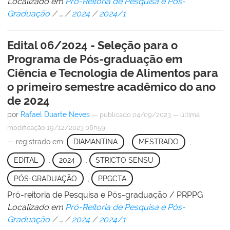
Localizado em
Pró-Reitoria de Pesquisa e Pós-
Graduação
/
…
/
2024
/
2024/1
Edital 06/2024 - Seleção para o
Programa de Pós-graduação em
Ciência e Tecnologia de Alimentos para
o primeiro semestre acadêmico do ano
de 2024
por
Rafael Duarte Neves
—
publicado
04/09/2023
—
última
modificação
19/12/2023 08h59
— registrado em:
DIAMANTINA
,
MESTRADO
,
EDITAL
,
2024
,
STRICTO SENSU
,
PÓS-GRADUAÇÃO
,
PPGCTA
Pró-reitoria de Pesquisa e Pós-graduação / PRPPG
Localizado em
Pró-Reitoria de Pesquisa e Pós-
Graduação
/
…
/
2024
/
2024/1