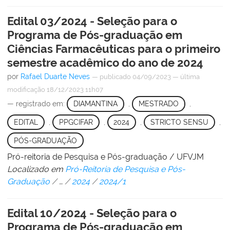
Edital 03/2024 - Seleção para o
Programa de Pós-graduação em
Ciências Farmacêuticas para o primeiro
semestre acadêmico do ano de 2024
por
Rafael Duarte Neves
—
publicado
04/09/2023
—
última
modificação
18/12/2023 11h07
— registrado em:
DIAMANTINA
,
MESTRADO
,
EDITAL
,
PPGCIFAR
,
2024
,
STRICTO SENSU
,
PÓS-GRADUAÇÃO
Pró-reitoria de Pesquisa e Pós-graduação / UFVJM
Localizado em
Pró-Reitoria de Pesquisa e Pós-
Graduação
/
…
/
2024
/
2024/1
Edital 10/2024 - Seleção para o
Programa de Pós-graduação em