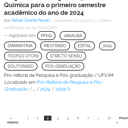
Química para o primeiro semestre
acadêmico do ano de 2024
por
Rafael Duarte Neves
—
publicado
04/09/2023
—
última
modificação
15/12/2023 09h27
— registrado em:
PPGQ
,
JANAÚBA
,
DIAMANTINA
,
MESTRADO
,
EDITAL
,
2024
,
TEÓFILO OTONI
,
STRICTO SENSU
,
DOUTORADO
,
PÓS-GRADUAÇÃO
Pró-reitoria de Pesquisa e Pós-graduação / UFVJM
Localizado em
Pró-Reitoria de Pesquisa e Pós-
Graduação
/
…
/
2024
/
2024/1
«
1
2
3
4
5
6
7
...
27
Próxi
Anterior
»