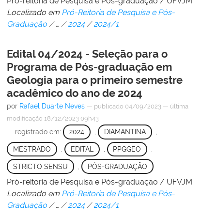
Pró-reitoria de Pesquisa e Pós-graduação / UFVJM
Localizado em
Pró-Reitoria de Pesquisa e Pós-
Graduação
/
…
/
2024
/
2024/1
Edital 04/2024 - Seleção para o
Programa de Pós-graduação em
Geologia para o primeiro semestre
acadêmico do ano de 2024
por
Rafael Duarte Neves
—
publicado
04/09/2023
—
última
modificação
18/12/2023 09h43
— registrado em:
2024
,
DIAMANTINA
,
MESTRADO
,
EDITAL
,
PPGGEO
,
STRICTO SENSU
,
PÓS-GRADUAÇÃO
Pró-reitoria de Pesquisa e Pós-graduação / UFVJM
Localizado em
Pró-Reitoria de Pesquisa e Pós-
Graduação
/
…
/
2024
/
2024/1