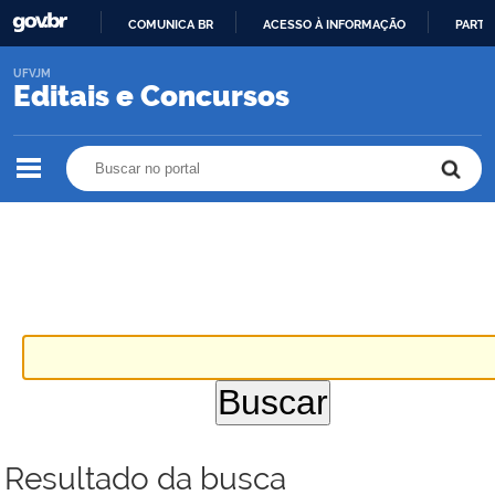
COMUNICA BR
ACESSO À INFORMAÇÃO
PARTI
IR
UFVJM
PARA
Editais e Concursos
O
CONTEÚDO
Buscar no portal
Buscar no portal
Resultado da busca