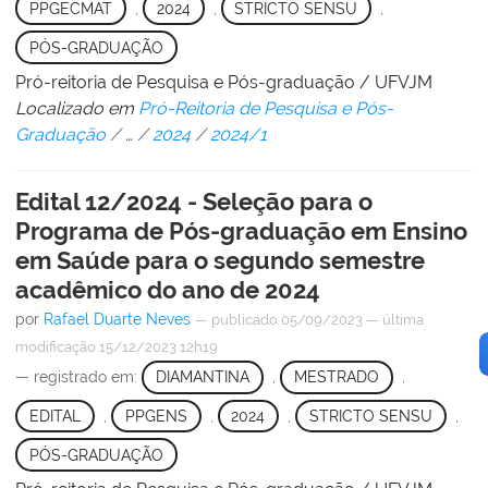
PPGECMAT
,
2024
,
STRICTO SENSU
,
PÓS-GRADUAÇÃO
Pró-reitoria de Pesquisa e Pós-graduação / UFVJM
Localizado em
Pró-Reitoria de Pesquisa e Pós-
Graduação
/
…
/
2024
/
2024/1
Edital 12/2024 - Seleção para o
Programa de Pós-graduação em Ensino
em Saúde para o segundo semestre
acadêmico do ano de 2024
por
Rafael Duarte Neves
—
publicado
05/09/2023
—
última
modificação
15/12/2023 12h19
— registrado em:
DIAMANTINA
,
MESTRADO
,
EDITAL
,
PPGENS
,
2024
,
STRICTO SENSU
,
PÓS-GRADUAÇÃO