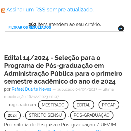
Assinar um RSS sempre atualizado.
262
itens atendem ao seu critério.
FILTRAR OS RESULTADOS
Edital 14/2024 - Seleção para o
Programa de Pós-graduação em
Administração Pública para o primeiro
semestre acadêmico do ano de 2024
por
Rafael Duarte Neves
—
publicado
04/09/2023
—
última
modificação
26/12/2023 11h07
— registrado em:
MESTRADO
,
EDITAL
,
PPGAP
,
2024
,
STRICTO SENSU
,
PÓS-GRADUAÇÃO
Pró-reitoria de Pesquisa e Pós-graduação / UFVJM