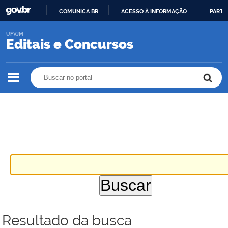
COMUNICA BR
ACESSO À INFORMAÇÃO
PARTI
IR
UFVJM
PARA
Editais e Concursos
O
CONTEÚDO
Buscar no portal
Buscar no portal
Resultado da busca