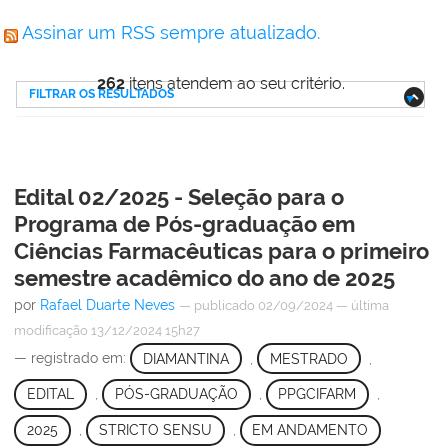
Assinar um RSS sempre atualizado.
262
itens atendem ao seu critério.
FILTRAR OS RESULTADOS
Edital 02/2025 - Seleção para o
Programa de Pós-graduação em
Ciências Farmacêuticas para o primeiro
semestre acadêmico do ano de 2025
por
Rafael Duarte Neves
—
publicado
02/09/2024
—
última
modificação
13/12/2024 15h27
— registrado em:
DIAMANTINA
,
MESTRADO
,
EDITAL
,
PÓS-GRADUAÇÃO
,
PPGCIFARM
,
2025
,
STRICTO SENSU
,
EM ANDAMENTO