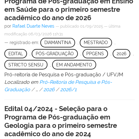
Programa de Pós-graduação em Ensino
em Saúde para o primeiro semestre
acadêmico do ano de 2026
por
Rafael Duarte Neves
—
publicado
01/09/2025
—
última
modificação
06/03/2026 11h31
— registrado em:
DIAMANTINA
,
MESTRADO
,
EDITAL
,
PÓS-GRADUAÇÃO
,
PPGENS
,
2026
,
STRICTO SENSU
,
EM ANDAMENTO
Pró-reitoria de Pesquisa e Pós-graduação / UFVJM
Localizado em
Pró-Reitoria de Pesquisa e Pós-
Graduação
/
…
/
2026
/
2026/1
Edital 04/2024 - Seleção para o
Programa de Pós-graduação em
Geologia para o primeiro semestre
acadêmico do ano de 2024