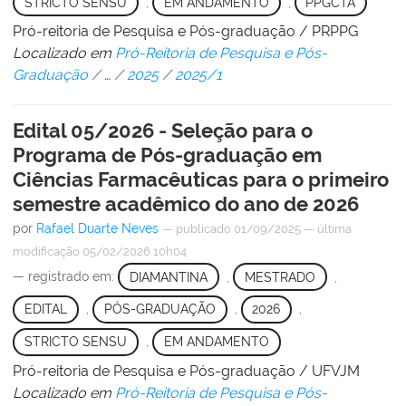
STRICTO SENSU
,
EM ANDAMENTO
,
PPGCTA
Pró-reitoria de Pesquisa e Pós-graduação / PRPPG
Localizado em
Pró-Reitoria de Pesquisa e Pós-
Graduação
/
…
/
2025
/
2025/1
Edital 05/2026 - Seleção para o
Programa de Pós-graduação em
Ciências Farmacêuticas para o primeiro
semestre acadêmico do ano de 2026
por
Rafael Duarte Neves
—
publicado
01/09/2025
—
última
modificação
05/02/2026 10h04
— registrado em:
DIAMANTINA
,
MESTRADO
,
EDITAL
,
PÓS-GRADUAÇÃO
,
2026
,
STRICTO SENSU
,
EM ANDAMENTO
Pró-reitoria de Pesquisa e Pós-graduação / UFVJM
Localizado em
Pró-Reitoria de Pesquisa e Pós-