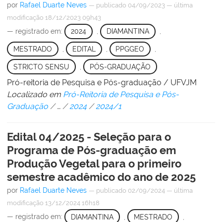
por
Rafael Duarte Neves
—
publicado
04/09/2023
—
última
modificação
18/12/2023 09h43
— registrado em:
2024
,
DIAMANTINA
,
MESTRADO
,
EDITAL
,
PPGGEO
,
STRICTO SENSU
,
PÓS-GRADUAÇÃO
Pró-reitoria de Pesquisa e Pós-graduação / UFVJM
Localizado em
Pró-Reitoria de Pesquisa e Pós-
Graduação
/
…
/
2024
/
2024/1
Edital 04/2025 - Seleção para o
Programa de Pós-graduação em
Produção Vegetal para o primeiro
semestre acadêmico do ano de 2025
por
Rafael Duarte Neves
—
publicado
02/09/2024
—
última
modificação
13/12/2024 16h18
— registrado em:
DIAMANTINA
,
MESTRADO
,