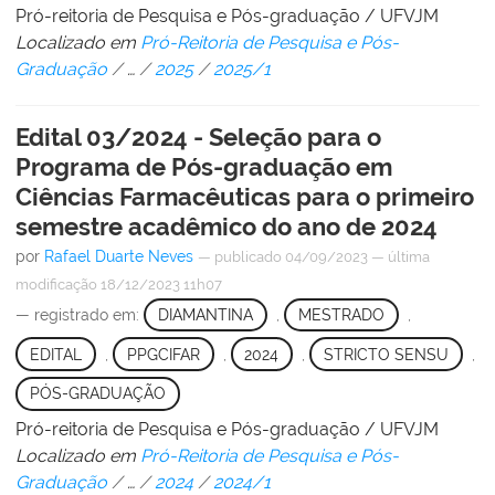
Pró-reitoria de Pesquisa e Pós-graduação / UFVJM
Localizado em
Pró-Reitoria de Pesquisa e Pós-
Graduação
/
…
/
2025
/
2025/1
Edital 03/2024 - Seleção para o
Programa de Pós-graduação em
Ciências Farmacêuticas para o primeiro
semestre acadêmico do ano de 2024
por
Rafael Duarte Neves
—
publicado
04/09/2023
—
última
modificação
18/12/2023 11h07
— registrado em:
DIAMANTINA
,
MESTRADO
,
EDITAL
,
PPGCIFAR
,
2024
,
STRICTO SENSU
,
PÓS-GRADUAÇÃO
Pró-reitoria de Pesquisa e Pós-graduação / UFVJM
Localizado em
Pró-Reitoria de Pesquisa e Pós-
Graduação
/
…
/
2024
/
2024/1