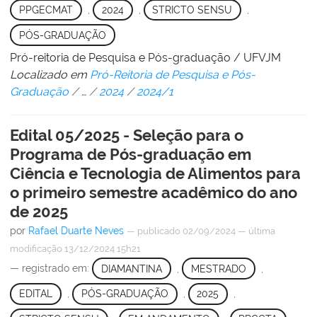
PPGECMAT
,
2024
,
STRICTO SENSU
,
PÓS-GRADUAÇÃO
Pró-reitoria de Pesquisa e Pós-graduação / UFVJM
Localizado em
Pró-Reitoria de Pesquisa e Pós-
Graduação
/
…
/
2024
/
2024/1
Edital 05/2025 - Seleção para o
Programa de Pós-graduação em
Ciência e Tecnologia de Alimentos para
o primeiro semestre acadêmico do ano
de 2025
por
Rafael Duarte Neves
—
publicado
02/09/2024
—
última
modificação
13/12/2024 15h21
— registrado em:
DIAMANTINA
,
MESTRADO
,
EDITAL
,
PÓS-GRADUAÇÃO
,
2025
,