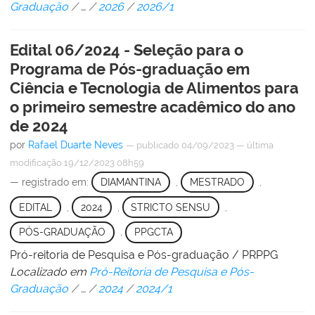
Graduação
/
…
/
2026
/
2026/1
Edital 06/2024 - Seleção para o
Programa de Pós-graduação em
Ciência e Tecnologia de Alimentos para
o primeiro semestre acadêmico do ano
de 2024
por
Rafael Duarte Neves
—
publicado
04/09/2023
—
última
modificação
19/12/2023 08h59
— registrado em:
DIAMANTINA
,
MESTRADO
,
EDITAL
,
2024
,
STRICTO SENSU
,
PÓS-GRADUAÇÃO
,
PPGCTA
Pró-reitoria de Pesquisa e Pós-graduação / PRPPG
Localizado em
Pró-Reitoria de Pesquisa e Pós-
Graduação
/
…
/
2024
/
2024/1