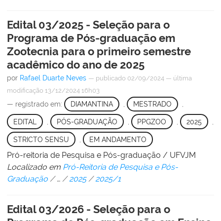
Edital 03/2025 - Seleção para o
Programa de Pós-graduação em
Zootecnia para o primeiro semestre
acadêmico do ano de 2025
por
Rafael Duarte Neves
—
publicado
02/09/2024
—
última
modificação
13/12/2024 16h03
— registrado em:
DIAMANTINA
,
MESTRADO
,
EDITAL
,
PÓS-GRADUAÇÃO
,
PPGZOO
,
2025
,
STRICTO SENSU
,
EM ANDAMENTO
Pró-reitoria de Pesquisa e Pós-graduação / UFVJM
Localizado em
Pró-Reitoria de Pesquisa e Pós-
Graduação
/
…
/
2025
/
2025/1
Edital 03/2026 - Seleção para o