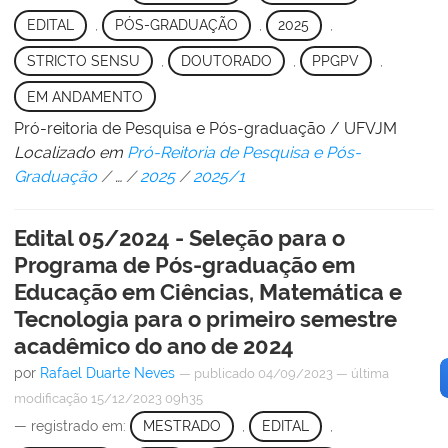
EDITAL
,
PÓS-GRADUAÇÃO
,
2025
,
STRICTO SENSU
,
DOUTORADO
,
PPGPV
,
EM ANDAMENTO
Pró-reitoria de Pesquisa e Pós-graduação / UFVJM
Localizado em
Pró-Reitoria de Pesquisa e Pós-
Graduação
/
…
/
2025
/
2025/1
Edital 05/2024 - Seleção para o
Programa de Pós-graduação em
Educação em Ciências, Matemática e
Tecnologia para o primeiro semestre
acadêmico do ano de 2024
por
Rafael Duarte Neves
—
publicado
04/09/2023
—
última
modificação
15/12/2023 09h35
— registrado em:
MESTRADO
,
EDITAL
,