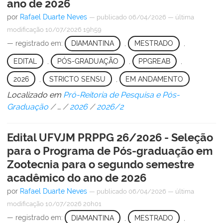
ano de 2026
por
Rafael Duarte Neves
—
publicado
06/04/2026
—
última
modificação
10/07/2026 19h59
— registrado em:
DIAMANTINA
,
MESTRADO
,
EDITAL
,
PÓS-GRADUAÇÃO
,
PPGREAB
,
2026
,
STRICTO SENSU
,
EM ANDAMENTO
Localizado em
Pró-Reitoria de Pesquisa e Pós-
Graduação
/
…
/
2026
/
2026/2
Edital UFVJM PRPPG 26/2026 - Seleção
para o Programa de Pós-graduação em
Zootecnia para o segundo semestre
acadêmico do ano de 2026
por
Rafael Duarte Neves
—
publicado
06/04/2026
—
última
modificação
10/07/2026 20h01
— registrado em:
DIAMANTINA
,
MESTRADO
,