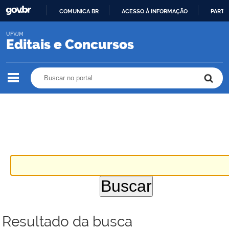
COMUNICA BR
ACESSO À INFORMAÇÃO
PARTI
IR
UFVJM
PARA
Editais e Concursos
O
CONTEÚDO
Buscar no portal
Buscar no portal
Resultado da busca