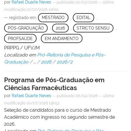
por
Rafael Duarte Neves
—
publicado
20/03/2026
—
última
modificação
27/07/2026 12h01
— registrado em:
MESTRADO
,
EDITAL
,
PÓS-GRADUAÇÃO
,
2026
,
STRICTO SENSU
,
PROFSAÚDE
,
EM ANDAMENTO
PRPPG / UFVJM
Localizado em
Pró-Reitoria de Pesquisa e Pós-
Graduação
/
…
/
2026
/
2026/2
Programa de Pós-Graduação em
Ciências Farmacêuticas
por
Rafael Duarte Neves
—
publicado
06/04/2026
—
última
modificação
10/07/2026 19h52
Seleção de candidatos para o curso de Mestrado
Acadêmico com ingresso no segundo semestre de
2026.