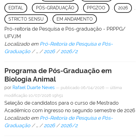
EDITAL
,
PÓS-GRADUAÇÃO
,
PPGZOO
,
2026
,
STRICTO SENSU
,
EM ANDAMENTO
Pró-reitoria de Pesquisa e Pós-graduação - PRPPG/
UFVJM
Localizado em
Pró-Reitoria de Pesquisa e Pós-
Graduação
/
…
/
2026
/
2026/2
Programa de Pós-Graduação em
Biologia Animal
por
Rafael Duarte Neves
—
publicado
06/04/2026
—
última
modificação
10/07/2026 19h51
Seleção de candidatos para o curso de Mestrado
Acadêmico com ingresso no segundo semestre de 2026
Localizado em
Pró-Reitoria de Pesquisa e Pós-
Graduação
/
…
/
2026
/
2026/2