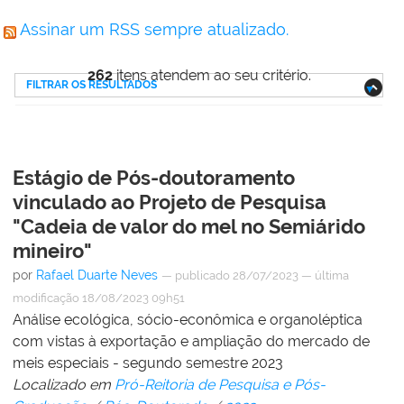
Assinar um RSS sempre atualizado.
262
itens atendem ao seu critério.
FILTRAR OS RESULTADOS
Estágio de Pós-doutoramento
vinculado ao Projeto de Pesquisa
"Cadeia de valor do mel no Semiárido
mineiro"
por
Rafael Duarte Neves
—
publicado
28/07/2023
—
última
modificação
18/08/2023 09h51
Análise ecológica, sócio-econômica e organoléptica
com vistas à exportação e ampliação do mercado de
meis especiais - segundo semestre 2023
Localizado em
Pró-Reitoria de Pesquisa e Pós-