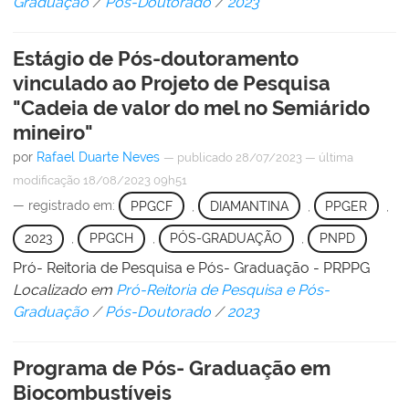
Graduação
/
Pós-Doutorado
/
2023
Estágio de Pós-doutoramento
vinculado ao Projeto de Pesquisa
"Cadeia de valor do mel no Semiárido
mineiro"
por
Rafael Duarte Neves
—
publicado
28/07/2023
—
última
modificação
18/08/2023 09h51
— registrado em:
PPGCF
,
DIAMANTINA
,
PPGER
,
2023
,
PPGCH
,
PÓS-GRADUAÇÃO
,
PNPD
Pró- Reitoria de Pesquisa e Pós- Graduação - PRPPG
Localizado em
Pró-Reitoria de Pesquisa e Pós-
Graduação
/
Pós-Doutorado
/
2023
Programa de Pós- Graduação em
Biocombustíveis