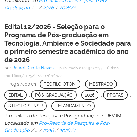
Localizado em
Pró-Reitoria de Pesquisa e Pós-
Graduação
/
…
/
2026
/
2026/1
Edital 12/2026 - Seleção para o
Programa de Pós-graduação em
Tecnologia, Ambiente e Sociedade para
o primeiro semestre acadêmico do ano
de 2026
por
Rafael Duarte Neves
—
publicado
01/09/2025
—
última
modificação
25/02/2026 16h22
— registrado em:
TEÓFILO OTONI
,
MESTRADO
,
EDITAL
,
PÓS-GRADUAÇÃO
,
2026
,
PPGTAS
,
STRICTO SENSU
,
EM ANDAMENTO
Pró-reitoria de Pesquisa e Pós-graduação / UFVJM
Localizado em
Pró-Reitoria de Pesquisa e Pós-
Graduação
/
…
/
2026
/
2026/1