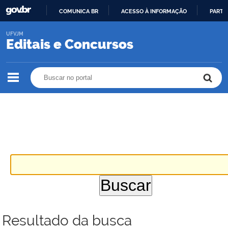
COMUNICA BR
ACESSO À INFORMAÇÃO
PARTI
IR
UFVJM
PARA
Editais e Concursos
O
CONTEÚDO
Buscar no portal
Buscar no portal
Resultado da busca