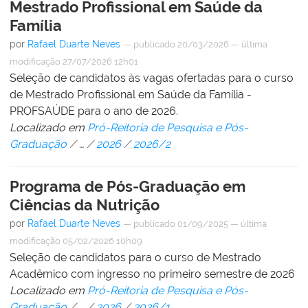
Mestrado Profissional em Saúde da
Família
por
Rafael Duarte Neves
—
publicado
20/03/2026
—
última
modificação
27/07/2026 12h01
Seleção de candidatos às vagas ofertadas para o curso
de Mestrado Profissional em Saúde da Família -
PROFSAÚDE para o ano de 2026.
Localizado em
Pró-Reitoria de Pesquisa e Pós-
Graduação
/
…
/
2026
/
2026/2
Programa de Pós-Graduação em
Ciências da Nutrição
por
Rafael Duarte Neves
—
publicado
01/09/2025
—
última
modificação
05/02/2026 10h09
Seleção de candidatos para o curso de Mestrado
Acadêmico com ingresso no primeiro semestre de 2026
Localizado em
Pró-Reitoria de Pesquisa e Pós-
Graduação
/
…
/
2026
/
2026/1