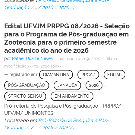
Localizado em
Pró-Reitoria de Pesquisa e Pós-
Graduação
/
…
/
2026
/
2026/1
Edital UFVJM PRPPG 08/2026 - Seleção
para o Programa de Pós-graduação em
Zootecnia para o primeiro semestre
acadêmico do ano de 2026
por
Rafael Duarte Neves
—
publicado
01/09/2025
—
última
modificação
25/02/2026 16h37
— registrado em:
DIAMANTINA
,
PPGAZ
,
EDITAL
,
PÓS-GRADUAÇÃO
,
JANAÚBA
,
2026
,
STRICTO SENSU
,
EM ANDAMENTO
Pró-reitoria de Pesquisa e Pós-graduação - PRPPG/
UFVJM/ UNIMONTES
Localizado em
Pró-Reitoria de Pesquisa e Pós-
Graduação
/
…
/
2026
/
2026/1