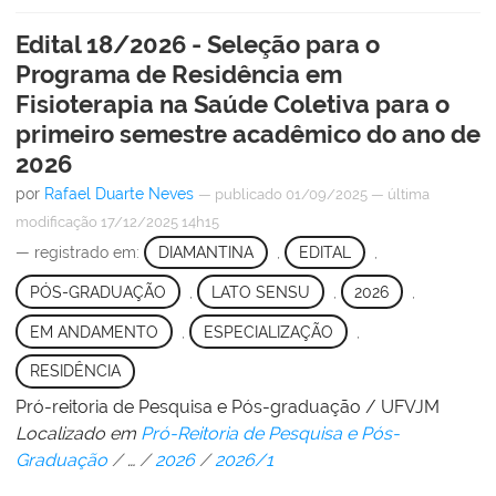
Edital 18/2026 - Seleção para o
Programa de Residência em
Fisioterapia na Saúde Coletiva para o
primeiro semestre acadêmico do ano de
2026
por
Rafael Duarte Neves
—
publicado
01/09/2025
—
última
modificação
17/12/2025 14h15
— registrado em:
DIAMANTINA
,
EDITAL
,
PÓS-GRADUAÇÃO
,
LATO SENSU
,
2026
,
EM ANDAMENTO
,
ESPECIALIZAÇÃO
,
RESIDÊNCIA
Pró-reitoria de Pesquisa e Pós-graduação / UFVJM
Localizado em
Pró-Reitoria de Pesquisa e Pós-
Graduação
/
…
/
2026
/
2026/1