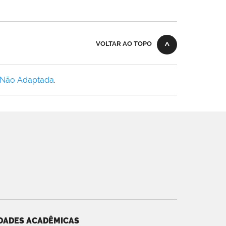
VOLTAR AO TOPO
 Não Adaptada
.
DADES ACADÊMICAS