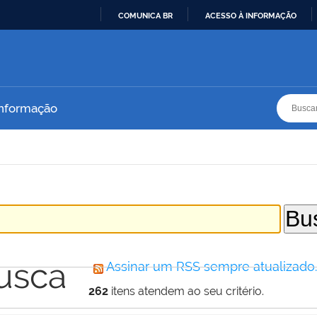
COMUNICA BR
ACESSO À INFORMAÇÃO
IR
PARA
O
CONTEÚDO
Busca
Busca
Informação
usca
Assinar um RSS sempre atualizado
262
itens atendem ao seu critério.