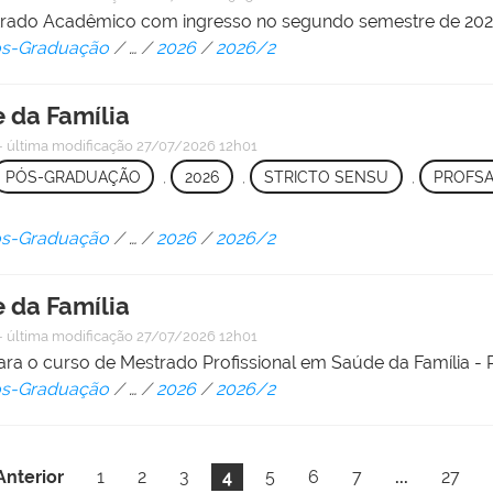
strado Acadêmico com ingresso no segundo semestre de 202
Pós-Graduação
/
…
/
2026
/
2026/2
 da Família
—
última modificação
27/07/2026 12h01
PÓS-GRADUAÇÃO
,
2026
,
STRICTO SENSU
,
PROFS
Pós-Graduação
/
…
/
2026
/
2026/2
 da Família
—
última modificação
27/07/2026 12h01
ara o curso de Mestrado Profissional em Saúde da Família 
Pós-Graduação
/
…
/
2026
/
2026/2
Anterior
1
2
3
4
5
6
7
...
27