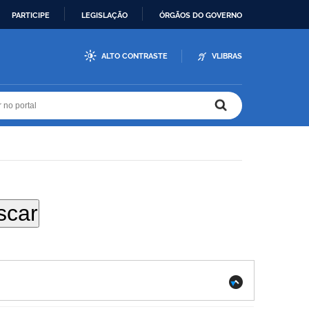
PARTICIPE
LEGISLAÇÃO
ÓRGÃOS DO GOVERNO
ALTO CONTRASTE
VLIBRAS
r no portal
r no portal
.