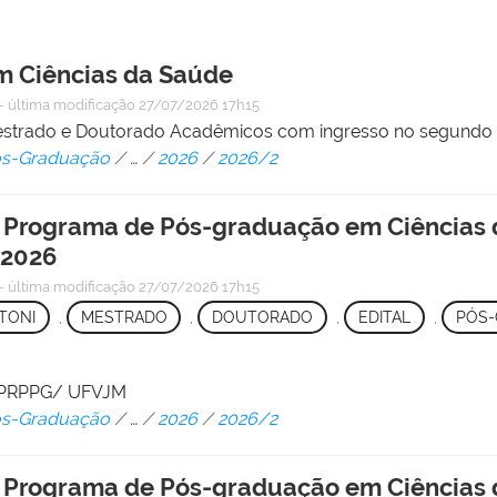
 Ciências da Saúde
—
última modificação
27/07/2026 17h15
Mestrado e Doutorado Acadêmicos com ingresso no segundo
Pós-Graduação
/
…
/
2026
/
2026/2
 o Programa de Pós-graduação em Ciências
 2026
—
última modificação
27/07/2026 17h15
TONI
,
MESTRADO
,
DOUTORADO
,
EDITAL
,
PÓS
 - PRPPG/ UFVJM
Pós-Graduação
/
…
/
2026
/
2026/2
 o Programa de Pós-graduação em Ciências 