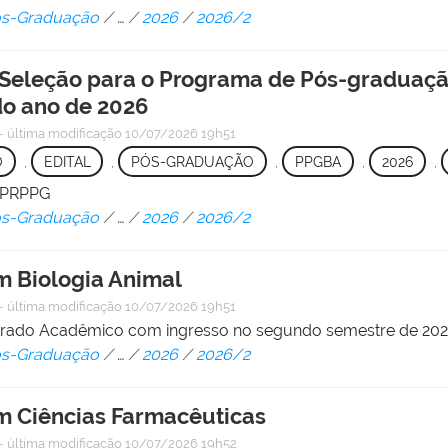
Pós-Graduação
/
…
/
2026
/
2026/2
Seleção para o Programa de Pós-graduação
o ano de 2026
—
última modificação
10/07/2026 19h51
O
,
EDITAL
,
PÓS-GRADUAÇÃO
,
PPGBA
,
2026
,
/ PRPPG
Pós-Graduação
/
…
/
2026
/
2026/2
 Biologia Animal
—
última modificação
10/07/2026 19h51
strado Acadêmico com ingresso no segundo semestre de 20
Pós-Graduação
/
…
/
2026
/
2026/2
 Ciências Farmacêuticas
—
última modificação
10/07/2026 19h52