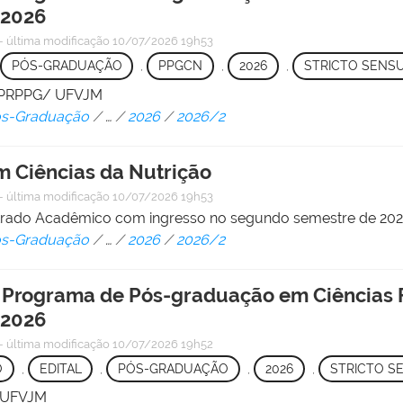
 2026
—
última modificação
10/07/2026 19h53
PÓS-GRADUAÇÃO
,
PPGCN
,
2026
,
STRICTO SENS
 - PRPPG/ UFVJM
Pós-Graduação
/
…
/
2026
/
2026/2
 Ciências da Nutrição
—
última modificação
10/07/2026 19h53
strado Acadêmico com ingresso no segundo semestre de 20
Pós-Graduação
/
…
/
2026
/
2026/2
 o Programa de Pós-graduação em Ciências
 2026
—
última modificação
10/07/2026 19h52
O
,
EDITAL
,
PÓS-GRADUAÇÃO
,
2026
,
STRICTO S
/ UFVJM