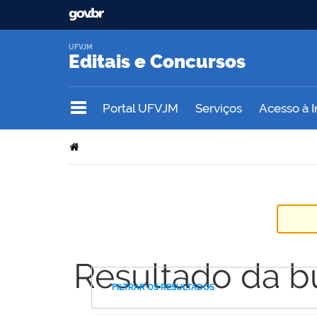
UFVJM
Editais e Concursos
Portal UFVJM
Serviços
Acesso à 
Resultado da b
FILTRAR OS RESULTADOS