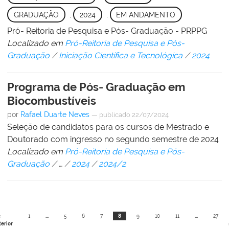
GRADUAÇÃO
,
2024
,
EM ANDAMENTO
Pró- Reitoria de Pesquisa e Pós- Graduação - PRPPG
Localizado em
Pró-Reitoria de Pesquisa e Pós-
Graduação
/
Iniciação Científica e Tecnológica
/
2024
Programa de Pós- Graduação em
Biocombustíveis
por
Rafael Duarte Neves
—
publicado
22/07/2024
Seleção de candidatos para os cursos de Mestrado e
Doutorado com ingresso no segundo semestre de 2024
Localizado em
Pró-Reitoria de Pesquisa e Pós-
Graduação
/
…
/
2024
/
2024/2
«
1
...
5
6
7
8
9
10
11
...
27
erior