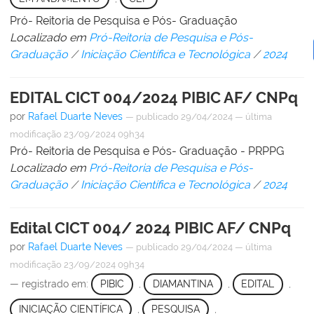
Pró- Reitoria de Pesquisa e Pós- Graduação
Localizado em
Pró-Reitoria de Pesquisa e Pós-
Graduação
/
Iniciação Científica e Tecnológica
/
2024
EDITAL CICT 004/2024 PIBIC AF/ CNPq
por
Rafael Duarte Neves
—
publicado
29/04/2024
—
última
modificação
23/09/2024 09h34
Pró- Reitoria de Pesquisa e Pós- Graduação - PRPPG
Localizado em
Pró-Reitoria de Pesquisa e Pós-
Graduação
/
Iniciação Científica e Tecnológica
/
2024
Edital CICT 004/ 2024 PIBIC AF/ CNPq
por
Rafael Duarte Neves
—
publicado
29/04/2024
—
última
modificação
23/09/2024 09h34
— registrado em:
PIBIC
,
DIAMANTINA
,
EDITAL
,
INICIAÇÃO CIENTÍFICA
,
PESQUISA
,