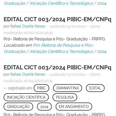
Graduação
/
Iniciação Científica e Tecnológica
/
2024
EDITAL CICT 003/2024 PIBIC-EM/CNPq
por
Rafael Duarte Neves
—
publicado
15/04/2024
—
última
modificação
18/09/2024 15h30
Pró- Reitoria de Pesquisa e Pós- Graduação - PRPPG
Localizado em
Pró-Reitoria de Pesquisa e Pós-
Graduação
/
Iniciação Científica e Tecnológica
/
2024
EDITAL CICT 003/2024 PIBIC-EM/CNPq
por
Rafael Duarte Neves
—
publicado
15/04/2024
—
última
modificação
18/09/2024 15h34
— registrado em:
PIBIC
,
DIAMANTINA
,
EDITAL
,
INICIAÇÃO CIENTÍFICA
,
PESQUISA
,
GRADUAÇÃO
,
2024
,
EM ANDAMENTO
Pró- Reitoria de Pesquisa e Pós- Graduação - PRPPG