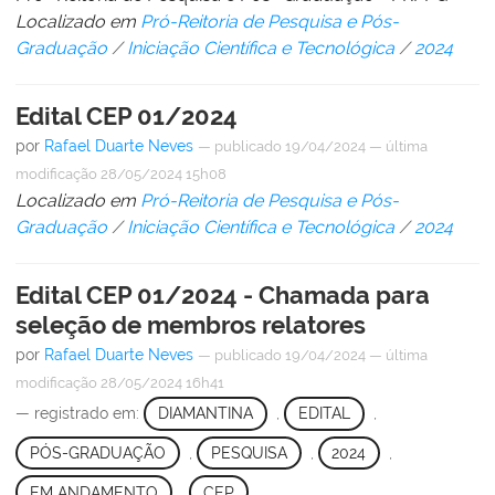
Localizado em
Pró-Reitoria de Pesquisa e Pós-
Graduação
/
Iniciação Científica e Tecnológica
/
2024
Edital CEP 01/2024
por
Rafael Duarte Neves
—
publicado
19/04/2024
—
última
modificação
28/05/2024 15h08
Localizado em
Pró-Reitoria de Pesquisa e Pós-
Graduação
/
Iniciação Científica e Tecnológica
/
2024
Edital CEP 01/2024 - Chamada para
seleção de membros relatores
por
Rafael Duarte Neves
—
publicado
19/04/2024
—
última
modificação
28/05/2024 16h41
— registrado em:
DIAMANTINA
,
EDITAL
,
PÓS-GRADUAÇÃO
,
PESQUISA
,
2024
,
EM ANDAMENTO
,
CEP