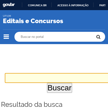
COMUNICA BR
ACESSO À INFORMAÇÃO
PARTI
IR
UFVJM
PARA
Editais e Concursos
O
CONTEÚDO
Buscar no portal
Buscar no portal
Resultado da busca