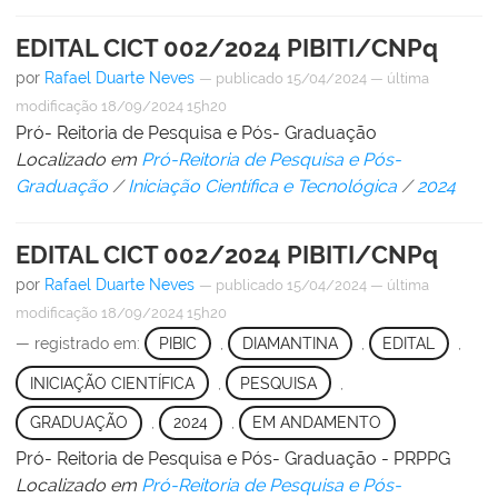
EDITAL CICT 002/2024 PIBITI/CNPq
por
Rafael Duarte Neves
—
publicado
15/04/2024
—
última
modificação
18/09/2024 15h20
Pró- Reitoria de Pesquisa e Pós- Graduação
Localizado em
Pró-Reitoria de Pesquisa e Pós-
Graduação
/
Iniciação Científica e Tecnológica
/
2024
EDITAL CICT 002/2024 PIBITI/CNPq
por
Rafael Duarte Neves
—
publicado
15/04/2024
—
última
modificação
18/09/2024 15h20
— registrado em:
PIBIC
,
DIAMANTINA
,
EDITAL
,
INICIAÇÃO CIENTÍFICA
,
PESQUISA
,
GRADUAÇÃO
,
2024
,
EM ANDAMENTO
Pró- Reitoria de Pesquisa e Pós- Graduação - PRPPG
Localizado em
Pró-Reitoria de Pesquisa e Pós-