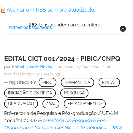
Assinar um RSS sempre atualizado.
262
itens atendem ao seu critério.
FILTRAR OS RESULTADOS
EDITAL CICT 001/2024 - PIBIC/CNPQ
por
Rafael Duarte Neves
—
publicado
15/04/2024
—
última
modificação
23/09/2024 09h30
— registrado em:
PIBIC
,
DIAMANTINA
,
EDITAL
,
INICIAÇÃO CIENTÍFICA
,
PESQUISA
,
GRADUAÇÃO
,
2024
,
EM ANDAMENTO
Pró-reitoria de Pesquisa e Pós-graduação / UFVJM
Localizado em
Pró-Reitoria de Pesquisa e Pós-
Graduação
/
Iniciação Científica e Tecnológica
/
2024