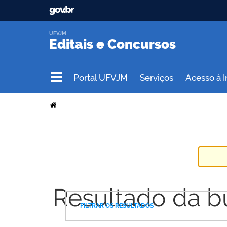
UFVJM
Editais e Concursos
Portal UFVJM
Serviços
Acesso à 
Resultado da b
FILTRAR OS RESULTADOS