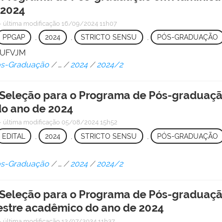
 2024
—
última modificação
16/09/2024 11h07
PPGAP
,
2024
,
STRICTO SENSU
,
PÓS-GRADUAÇÃO
/ UFVJM
Pós-Graduação
/
…
/
2024
/
2024/2
Seleção para o Programa de Pós-graduação
o ano de 2024
—
última modificação
05/08/2024 15h52
EDITAL
,
2024
,
STRICTO SENSU
,
PÓS-GRADUAÇÃO
Pós-Graduação
/
…
/
2024
/
2024/2
Seleção para o Programa de Pós-graduação
estre acadêmico do ano de 2024
—
última modificação
12/07/2024 11h37