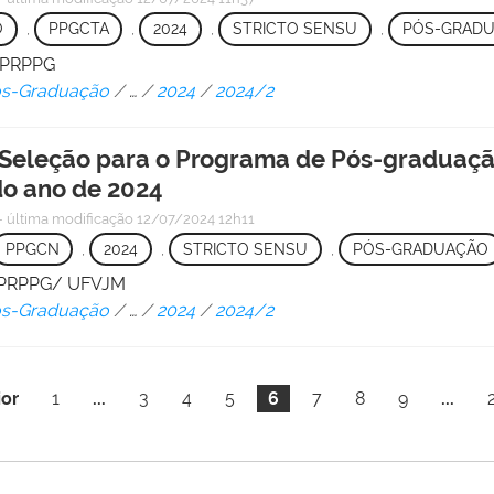
O
,
PPGCTA
,
2024
,
STRICTO SENSU
,
PÓS-GRAD
/ PRPPG
Pós-Graduação
/
…
/
2024
/
2024/2
Seleção para o Programa de Pós-graduação
o ano de 2024
—
última modificação
12/07/2024 12h11
PPGCN
,
2024
,
STRICTO SENSU
,
PÓS-GRADUAÇÃO
 - PRPPG/ UFVJM
Pós-Graduação
/
…
/
2024
/
2024/2
ior
1
...
3
4
5
6
7
8
9
...