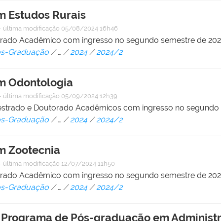
 Estudos Rurais
—
última modificação
05/08/2024 16h46
strado Acadêmico com ingresso no segundo semestre de 20
Pós-Graduação
/
…
/
2024
/
2024/2
m Odontologia
—
última modificação
05/09/2024 12h39
Mestrado e Doutorado Acadêmicos com ingresso no segundo
Pós-Graduação
/
…
/
2024
/
2024/2
m Zootecnia
—
última modificação
12/07/2024 11h50
strado Acadêmico com ingresso no segundo semestre de 20
Pós-Graduação
/
…
/
2024
/
2024/2
 o Programa de Pós-graduação em Administ