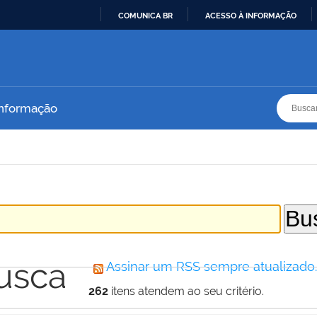
COMUNICA BR
ACESSO À INFORMAÇÃO
IR
PARA
O
CONTEÚDO
Busca
Busca
Informação
usca
Assinar um RSS sempre atualizado
262
itens atendem ao seu critério.