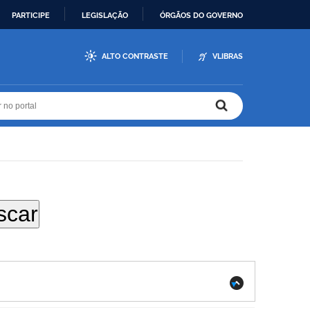
PARTICIPE
LEGISLAÇÃO
ÓRGÃOS DO GOVERNO
ALTO CONTRASTE
VLIBRAS
r no portal
r no portal
.