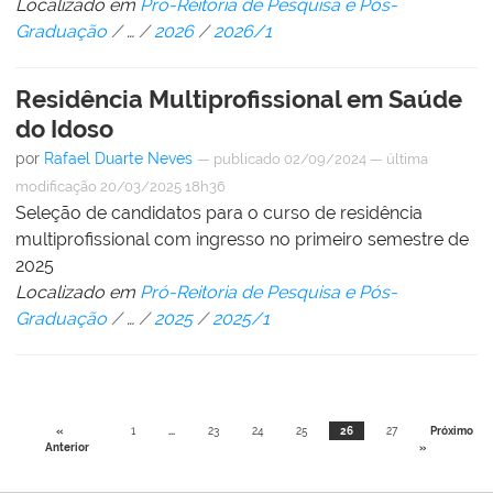
Localizado em
Pró-Reitoria de Pesquisa e Pós-
Graduação
/
…
/
2026
/
2026/1
Residência Multiprofissional em Saúde
do Idoso
por
Rafael Duarte Neves
—
publicado
02/09/2024
—
última
modificação
20/03/2025 18h36
Seleção de candidatos para o curso de residência
multiprofissional com ingresso no primeiro semestre de
2025
Localizado em
Pró-Reitoria de Pesquisa e Pós-
Graduação
/
…
/
2025
/
2025/1
«
1
...
23
24
25
26
27
Próximo
Anterior
»