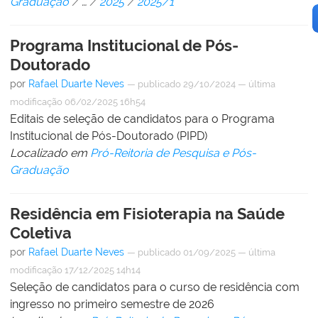
Graduação
/
…
/
2025
/
2025/1
Programa Institucional de Pós-
Doutorado
por
Rafael Duarte Neves
—
publicado
29/10/2024
—
última
modificação
06/02/2025 16h54
Editais de seleção de candidatos para o Programa
Institucional de Pós-Doutorado (PIPD)
Localizado em
Pró-Reitoria de Pesquisa e Pós-
Graduação
Residência em Fisioterapia na Saúde
Coletiva
por
Rafael Duarte Neves
—
publicado
01/09/2025
—
última
modificação
17/12/2025 14h14
Seleção de candidatos para o curso de residência com
ingresso no primeiro semestre de 2026