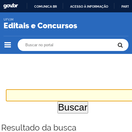
COMUNICA BR
ACESSO À INFORMAÇÃO
PARTI
IR
UFVJM
PARA
Editais e Concursos
O
CONTEÚDO
Buscar no portal
Buscar no portal
Resultado da busca