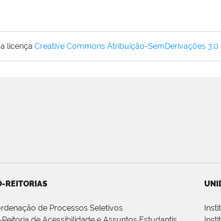
a licença
Creative Commons Atribuição-SemDerivações 3.0
-REITORIAS
UNI
rdenação de Processos Seletivos
Inst
-Reitoria de Acessibilidade e Assuntos Estudantis
Inst