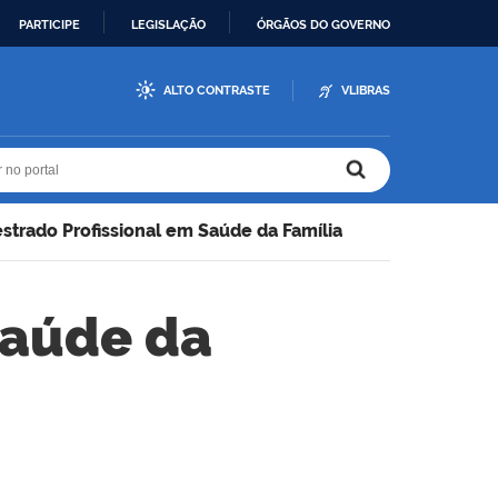
PARTICIPE
LEGISLAÇÃO
ÓRGÃOS DO GOVERNO
ALTO CONTRASTE
VLIBRAS
r no portal
r no portal
strado Profissional em Saúde da Família
Saúde da