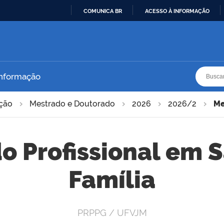
COMUNICA BR
ACESSO À INFORMAÇÃO
IR
PARA
O
CONTEÚDO
Busca
Busca
Informação
ação
Mestrado e Doutorado
2026
2026/2
Me
o Profissional em 
Família
PRPPG / UFVJM