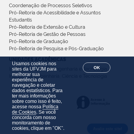
Coordenação de Processos Seletivos
Pró-Reitoria de Acessibilidade e Assuntos
Estudantis
Pró-Reitoria de Extensão e Cultura
Pró-Reitoria de Gestão de Pessoas
Pró-Reitoria de Graduação
Pró-Reitoria de Pesquisa e Pós-Graduação
UNIDADES ACADÊMICAS
Usamos cookies nos
OK
Instituto de Ciência, Engenharia e Tecnologia
sites da UFVJM para
melhorar sua
Instituto de Engenharia, Ciência e Tecnologia
experiência de
navegação e coletar
dados estatísticos. Para
ter mais informações
sobre como isso é feito,
acesse nossa
Política
de Cookies
. Se você
concorda com nosso
monitoramento de
cookies, clique em "OK".
Avalie este site!