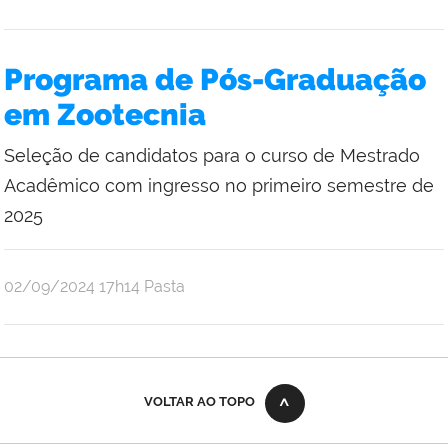
Programa de Pós-Graduação
em Zootecnia
Seleção de candidatos para o curso de Mestrado
Acadêmico com ingresso no primeiro semestre de
2025
publicado
02/09/2024
17h14
Pasta
VOLTAR AO TOPO