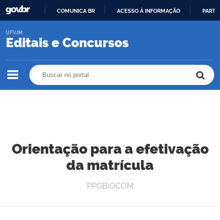
COMUNICA BR
ACESSO À INFORMAÇÃO
PARTI
IR
UFVJM
PARA
Editais e Concursos
O
CONTEÚDO
Buscar no portal
Buscar no portal
Orientação para a efetivação
da matrícula
PPGBIOCOM