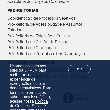
Secretaria dos Órgãos Colegiados
PRÓ-REITORIAS
Coordenação de Processos Seletivos
Pró-Reitoria de Acessibilidade e Assuntos
Estudantis
Pró-Reitoria de Extensão e Cultura
Pró-Reitoria de Gestão de Pessoas
Pró-Reitoria de Graduação
Pró-Reitoria de Pesquisa e Pós-Graduação
UNIDADES ACADÊMICAS
Usamos cookies nos
OK
Instituto de Ciência, Engenharia e Tecnologia
sites da UFVJM para
melhorar sua
Instituto de Engenharia, Ciência e Tecnologia
experiência de
navegação e coletar
dados estatísticos. Para
ter mais informações
sobre como isso é feito,
acesse nossa
Política
de Cookies
. Se você