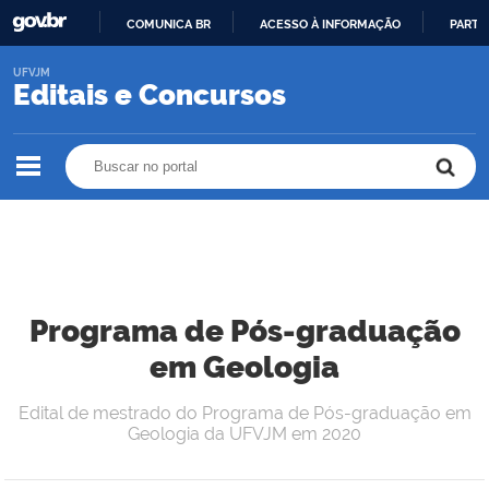
COMUNICA BR
ACESSO À INFORMAÇÃO
PARTI
IR
UFVJM
PARA
Editais e Concursos
O
CONTEÚDO
Buscar no portal
Buscar no portal
Programa de Pós-graduação
em Geologia
Edital de mestrado do Programa de Pós-graduação em
Geologia da UFVJM em 2020