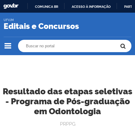
COMUNICA BR
ACESSO À INFORMAÇÃO
PARTI
IR
UFVJM
PARA
Editais e Concursos
O
CONTEÚDO
Buscar no portal
Buscar no portal
Resultado das etapas seletivas
- Programa de Pós-graduação
em Odontologia
PRPPG