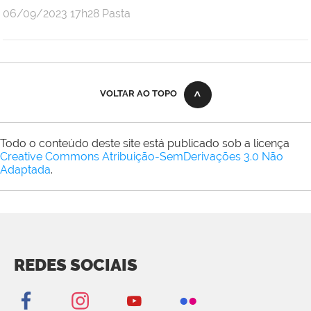
publicado
06/09/2023
17h28
Pasta
VOLTAR AO TOPO
Todo o conteúdo deste site está publicado sob a licença
Creative Commons Atribuição-SemDerivações 3.0 Não
Adaptada
.
REDES SOCIAIS