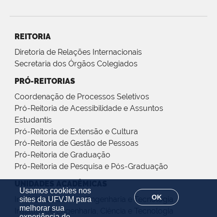
REITORIA
Diretoria de Relações Internacionais
Secretaria dos Órgãos Colegiados
PRÓ-REITORIAS
Coordenação de Processos Seletivos
Pró-Reitoria de Acessibilidade e Assuntos
Estudantis
Pró-Reitoria de Extensão e Cultura
Pró-Reitoria de Gestão de Pessoas
Pró-Reitoria de Graduação
Pró-Reitoria de Pesquisa e Pós-Graduação
UNIDADES ACADÊMICAS
Usamos cookies nos
OK
Instituto de Ciência, Engenharia e Tecnologia
sites da UFVJM para
melhorar sua
Instituto de Engenharia, Ciência e Tecnologia
experiência de