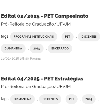
Edital 02/2025 - PET Campesinato
Pró-Reitoria de Graduação/UFVJM
tags:
,
,
,
PROGRAMAS INSTITUCIONAIS
PET
DISCENTES
,
,
DIAMANTINA
2025
ENCERRADO
publicado
11/02/2026
15h40
Página
Edital 04/2025 - PET Estratégias
Pró-Reitoria de Graduação/UFVJM
tags:
,
,
,
,
DIAMANTINA
DISCENTES
PET
2025