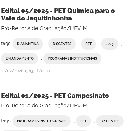
Edital 05/2025 - PET Química para o
Vale do Jequitinhonha
Pró-Reitoria de Graduação/UFVJM
tags:
,
,
,
,
DIAMANTINA
DISCENTES
PET
2025
,
EM ANDAMENTO
PROGRAMAS INSTITUCIONAIS
publicado
11/02/2026
15h35
Página
Edital 01/2025 - PET Campesinato
Pró-Reitoria de Graduação/UFVJM
tags:
,
,
,
PROGRAMAS INSTITUCIONAIS
PET
DISCENTES