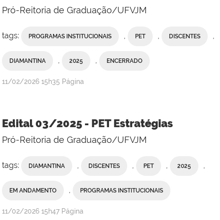
Pró-Reitoria de Graduação/UFVJM
tags:
,
,
,
PROGRAMAS INSTITUCIONAIS
PET
DISCENTES
,
,
DIAMANTINA
2025
ENCERRADO
publicado
11/02/2026
15h35
Página
Edital 03/2025 - PET Estratégias
Pró-Reitoria de Graduação/UFVJM
tags:
,
,
,
,
DIAMANTINA
DISCENTES
PET
2025
,
EM ANDAMENTO
PROGRAMAS INSTITUCIONAIS
publicado
11/02/2026
15h47
Página