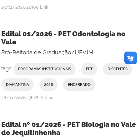
publicado
23/11/2025
22h00
Link
Edital 01/2026 - PET Odontologia no
Vale
Pró-Reitoria de Graduação/UFVJM
tags:
,
,
,
PROGRAMAS INSTITUCIONAIS
PET
DISCENTES
,
,
DIAMANTINA
2026
ENCERRADO
publicado
28/01/2026
17h28
Página
Edital nº 01/2026 - PET Biologia no Vale
do Jequitinhonha