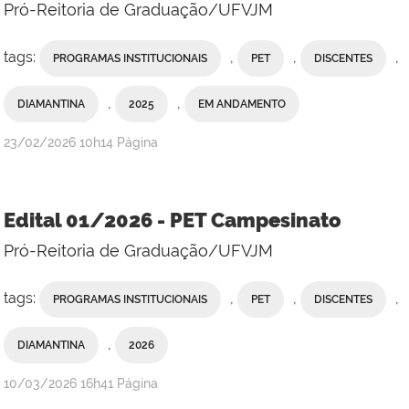
Pró-Reitoria de Graduação/UFVJM
tags:
,
,
,
PROGRAMAS INSTITUCIONAIS
PET
DISCENTES
,
,
DIAMANTINA
2025
EM ANDAMENTO
publicado
23/02/2026
10h14
Página
Edital 01/2026 - PET Campesinato
Pró-Reitoria de Graduação/UFVJM
tags:
,
,
,
PROGRAMAS INSTITUCIONAIS
PET
DISCENTES
,
DIAMANTINA
2026
publicado
10/03/2026
16h41
Página