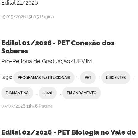
Edital 21/2026
publicado
15/05/2026
15h05
Página
Edital 01/2026 - PET Conexão dos
Saberes
Pró-Reitoria de Graduação/UFVJM
tags:
,
,
,
PROGRAMAS INSTITUCIONAIS
PET
DISCENTES
,
,
DIAMANTINA
2026
EM ANDAMENTO
publicado
07/07/2026
11h46
Página
Edital 02/2026 - PET Biologia no Vale do