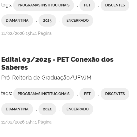
tags:
,
,
,
PROGRAMAS INSTITUCIONAIS
PET
DISCENTES
,
,
DIAMANTINA
2025
ENCERRADO
publicado
11/02/2026
15h41
Página
Edital 03/2025 - PET Conexão dos
Saberes
Pró-Reitoria de Graduação/UFVJM
tags:
,
,
,
PROGRAMAS INSTITUCIONAIS
PET
DISCENTES
,
,
DIAMANTINA
2025
ENCERRADO
publicado
11/02/2026
15h41
Página