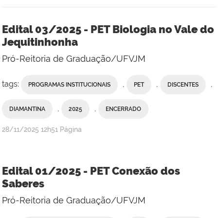
Edital 03/2025 - PET Biologia no Vale do
Jequitinhonha
Pró-Reitoria de Graduação/UFVJM
tags:
,
,
,
PROGRAMAS INSTITUCIONAIS
PET
DISCENTES
,
,
DIAMANTINA
2025
ENCERRADO
publicado
28/11/2025
12h51
Página
Edital 01/2025 - PET Conexão dos
Saberes
Pró-Reitoria de Graduação/UFVJM