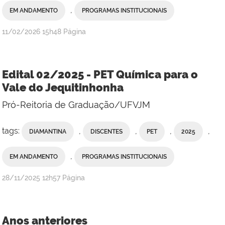
,
EM ANDAMENTO
PROGRAMAS INSTITUCIONAIS
publicado
11/02/2026
15h48
Página
Edital 02/2025 - PET Química para o
Vale do Jequitinhonha
Pró-Reitoria de Graduação/UFVJM
tags:
,
,
,
,
DIAMANTINA
DISCENTES
PET
2025
,
EM ANDAMENTO
PROGRAMAS INSTITUCIONAIS
publicado
28/11/2025
12h57
Página
Anos anteriores