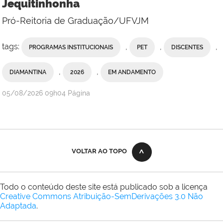
Jequitinhonha
Pró-Reitoria de Graduação/UFVJM
tags:
,
,
,
PROGRAMAS INSTITUCIONAIS
PET
DISCENTES
,
,
DIAMANTINA
2026
EM ANDAMENTO
publicado
05/08/2026
09h04
Página
VOLTAR AO TOPO
Todo o conteúdo deste site está publicado sob a licença
Creative Commons Atribuição-SemDerivações 3.0 Não
Adaptada
.