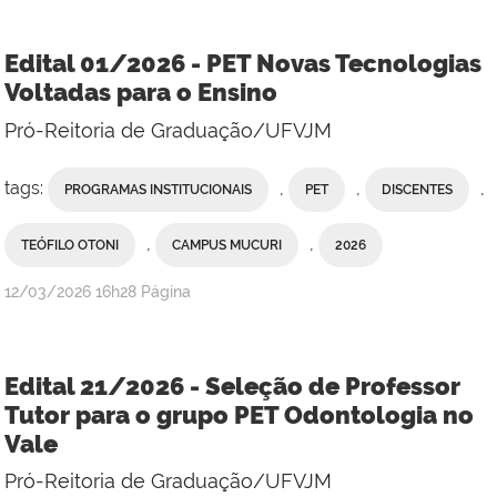
Edital 01/2026 - PET Novas Tecnologias
Voltadas para o Ensino
Pró-Reitoria de Graduação/UFVJM
tags:
,
,
,
PROGRAMAS INSTITUCIONAIS
PET
DISCENTES
,
,
TEÓFILO OTONI
CAMPUS MUCURI
2026
publicado
12/03/2026
16h28
Página
Edital 21/2026 - Seleção de Professor
Tutor para o grupo PET Odontologia no
Vale
Pró-Reitoria de Graduação/UFVJM