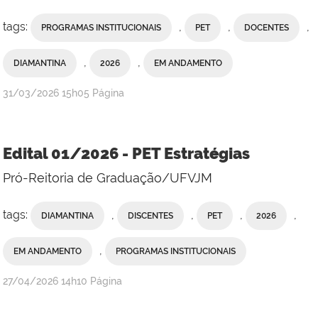
tags:
,
,
,
PROGRAMAS INSTITUCIONAIS
PET
DOCENTES
,
,
DIAMANTINA
2026
EM ANDAMENTO
publicado
31/03/2026
15h05
Página
Edital 01/2026 - PET Estratégias
Pró-Reitoria de Graduação/UFVJM
tags:
,
,
,
,
DIAMANTINA
DISCENTES
PET
2026
,
EM ANDAMENTO
PROGRAMAS INSTITUCIONAIS
publicado
27/04/2026
14h10
Página