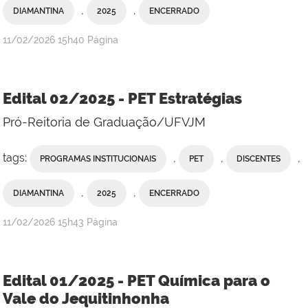
,
,
DIAMANTINA
2025
ENCERRADO
publicado
11/02/2026
15h40
Página
Edital 02/2025 - PET Estratégias
Pró-Reitoria de Graduação/UFVJM
tags:
,
,
,
PROGRAMAS INSTITUCIONAIS
PET
DISCENTES
,
,
DIAMANTINA
2025
ENCERRADO
publicado
11/02/2026
15h43
Página
Edital 01/2025 - PET Química para o
Vale do Jequitinhonha