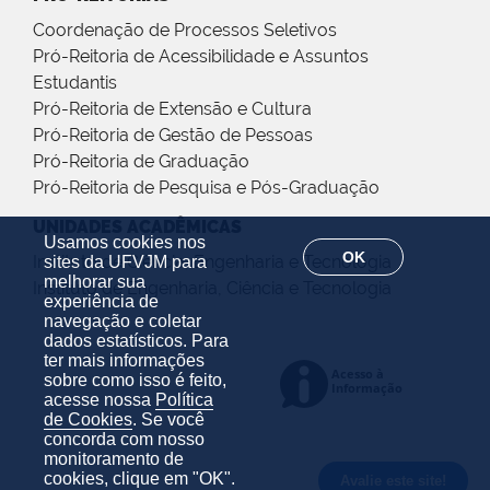
Coordenação de Processos Seletivos
Pró-Reitoria de Acessibilidade e Assuntos
Estudantis
Pró-Reitoria de Extensão e Cultura
Pró-Reitoria de Gestão de Pessoas
Pró-Reitoria de Graduação
Pró-Reitoria de Pesquisa e Pós-Graduação
UNIDADES ACADÊMICAS
Usamos cookies nos
OK
Instituto de Ciência, Engenharia e Tecnologia
sites da UFVJM para
melhorar sua
Instituto de Engenharia, Ciência e Tecnologia
experiência de
navegação e coletar
dados estatísticos. Para
ter mais informações
sobre como isso é feito,
acesse nossa
Política
de Cookies
. Se você
concorda com nosso
monitoramento de
cookies, clique em "OK".
Avalie este site!