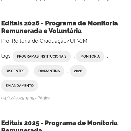
Editais 2026 - Programa de Monitoria
Remunerada e Voluntária
Pró-Reitoria de Graduação/UFVJM
tags:
,
,
PROGRAMAS INSTITUCIONAIS
MONITORIA
,
,
,
DISCENTES
DIAMANTINA
2026
EM ANDAMENTO
publicado
04/12/2025
15h57
Página
Editais 2025 - Programa de Monitoria
Remunerada