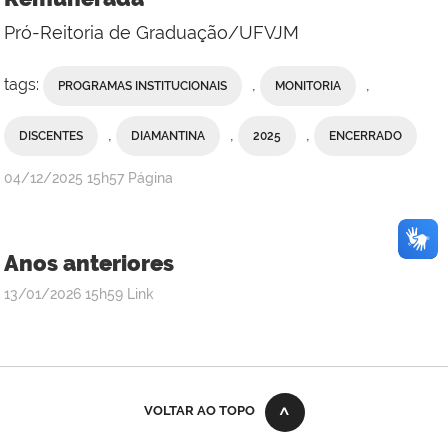
Pró-Reitoria de Graduação/UFVJM
tags:
,
,
PROGRAMAS INSTITUCIONAIS
MONITORIA
,
,
,
DISCENTES
DIAMANTINA
2025
ENCERRADO
publicado
04/12/2025
15h57
Página
Anos anteriores
publicado
13/01/2026
15h59
Link
VOLTAR AO TOPO